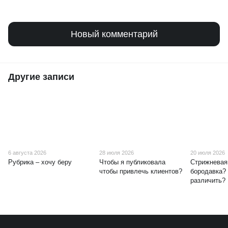
Новый комментарий
Другие записи
6 августа 2026
28 июля 2026
20 июля 2026
Рубрика – хочу беру
Чтобы я публиковала
Стрижневая
чтобы привлечь клиентов?
бородавка? 
различить?