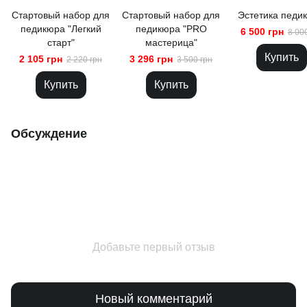
Стартовый набор для
Стартовый набор для
Эстетика педи
педикюра "Легкий
педикюра "PRO
6 500 грн
8 00
старт"
мастерица"
Купить
2 105 грн
3 296 грн
2 220 грн
3 500 грн
Купить
Купить
Обсуждение
Добавьте первый отзыв
Новый комментарий