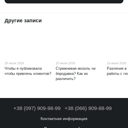
Другие записи
28 июля 2026
20 июля 2026
16 июня 2026
Чтобы я публиковала
Стрижневая мозоль чи
Различия в 
чтобы привлечь клиентов?
бородавка? Как их
работы с г
различить?
+38 (097) 909-98-99
+38 (066) 909-88-99
Контактная информация