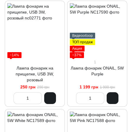
Видеообзор
ТОП продаж
Акция
−14%
−37%
1
Лампа фонарик на
Лампа фонарик ONAIL, 5W
прищепке, USB 3W,
Purple
розовый
250 грн
1 199 грн
290 грн
1 900 грн