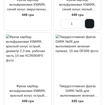
вольфрамовая KWARK,
вольфрамовая KWARK,
синий конус закругленный,
синий конус малый,
диаметр 4 мм, рабочая
диаметр 3,1 мм, рабочая
449 грн
449 грн
часть 12,7 мм.
часть 12,7 мм
Фреза карбид-
Твердосплавная фреза
вольфрамовая KWARK,
DARK №06 для
красный конус острый,
выпиливания зеленая
диаметр 2,3 мм, рабочая
прямая, 15 мм
449 грн
435 грн
часть 14 мм