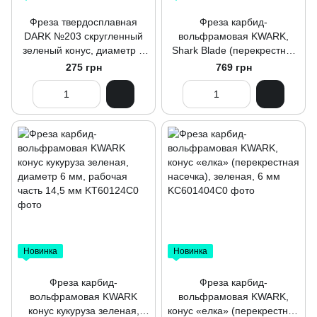
Фреза твердосплавная
Фреза карбид-
DARK №203 скругленный
вольфрамовая KWARK,
зеленый конус, диаметр 5
Shark Blade (перекрестно-
мм
спиральная насечка), конус
275 грн
769 грн
«елочка», зелено-
фиолетовая, 6 мм
Новинка
Новинка
Фреза карбид-
Фреза карбид-
вольфрамовая KWARK
вольфрамовая KWARK,
конус кукуруза зеленая,
конус «елка» (перекрестная