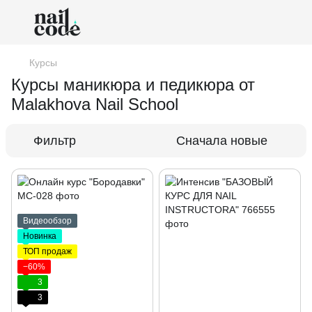
Курсы
Курсы маникюра и педикюра от
Malakhova Nail School
Фильтр
Сначала новые
Видеообзор
Новинка
ТОП продаж
−60%
3
3