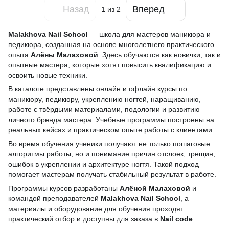
Назад
Вперед
1
из 2
Malakhova Nail School
— школа для мастеров маникюра и
педикюра, созданная на основе многолетнего практического
опыта
Алёны Малаховой
. Здесь обучаются как новички, так и
опытные мастера, которые хотят повысить квалификацию и
освоить новые техники.
В каталоге представлены онлайн и офлайн курсы по
маникюру, педикюру, укреплению ногтей, наращиванию,
работе с твёрдыми материалами, подологии и развитию
личного бренда мастера. Учебные программы построены на
реальных кейсах и практическом опыте работы с клиентами.
Во время обучения ученики получают не только пошаговые
алгоритмы работы, но и понимание причин отслоек, трещин,
ошибок в укреплении и архитектуре ногтя. Такой подход
помогает мастерам получать стабильный результат в работе.
Программы курсов разработаны
Алёной Малаховой
и
командой преподавателей
Malakhova Nail School
, а
материалы и оборудование для обучения проходят
практический отбор и доступны для заказа в
Nail code
.