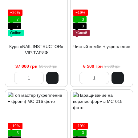
−26%
−19%
7
3
7
3
Online
Живой
Курс «NAIL INSTRUCTOR»
Чистый комби + укрепление
VIP-ТАРИФ
37 000 грн
6 500 грн
50 000 грн
8 000 грн
−19%
−19%
3
3