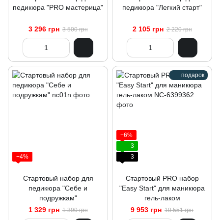
педикюра "PRO мастерица"
педикюра "Легкий старт"
3 296 грн
2 105 грн
3 500 грн
2 220 грн
подарок
−6%
3
−4%
3
Стартовый набор для
Стартовый PRO набор
педикюра "Себе и
"Easy Start" для маникюра
подружкам"
гель-лаком
1 329 грн
9 953 грн
1 390 грн
10 551 грн