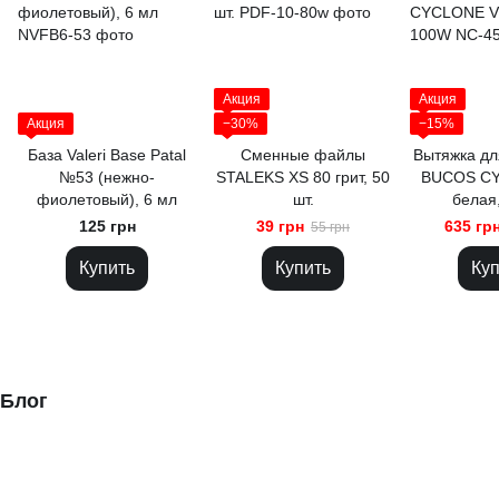
Акция
Акция
Акция
−30%
−15%
База Valeri Base Patal
Сменные файлы
Вытяжка дл
№53 (нежно-
STALEKS XS 80 грит, 50
BUCOS CY
фиолетовый), 6 мл
шт.
белая
125 грн
39 грн
635 гр
55 грн
Купить
Купить
Куп
Блог