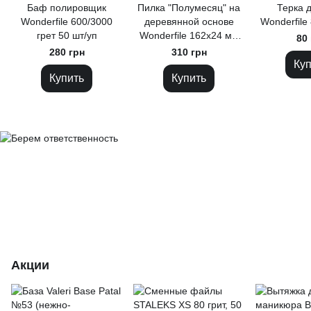
Баф полировщик
Пилка "Полумесяц" на
Терка д
Wonderfile 600/3000
деревянной основе
Wonderfile 
грет 50 шт/уп
Wonderfile 162х24 мм
80 
100/180 грит 25 шт
280 грн
310 грн
Куп
Купить
Купить
Акции