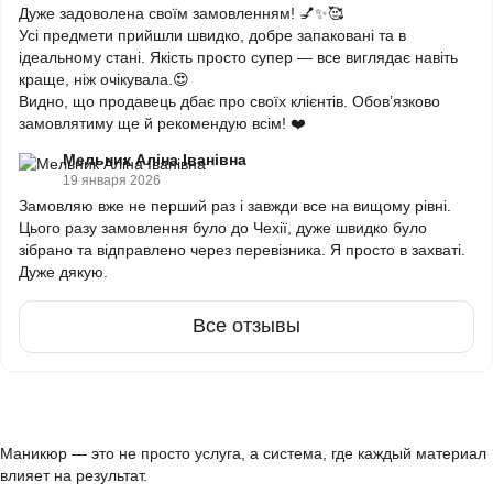
Дуже задоволена своїм замовленням! 💅✨🥰
Усі предмети прийшли швидко, добре запаковані та в
ідеальному стані. Якість просто супер — все виглядає навіть
краще, ніж очікувала.😍
Видно, що продавець дбає про своїх клієнтів. Обов’язково
замовлятиму ще й рекомендую всім! ❤️
Мельник Аліна Іванівна
19 января 2026
Замовляю вже не перший раз і завжди все на вищому рівні.
Цього разу замовлення було до Чехії, дуже швидко було
зібрано та відправлено через перевізника. Я просто в захваті.
Дуже дякую.
Все отзывы
Маникюр — это не просто услуга, а система, где каждый материал
влияет на результат.