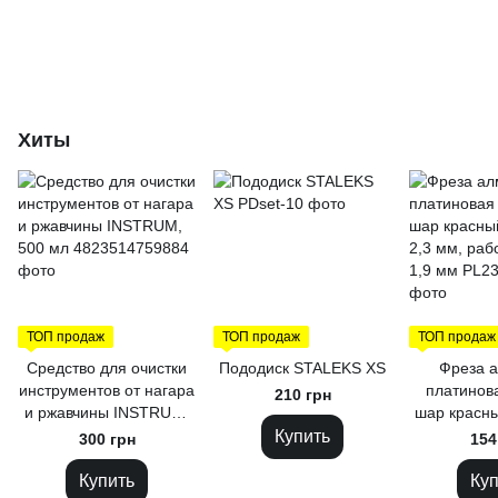
Хиты
ТОП продаж
ТОП продаж
ТОП продаж
Средство для очистки
Пододиск STALEKS XS
Фреза а
инструментов от нагара
платинов
210 грн
и ржавчины INSTRUM,
шар красны
500 мл
2,3 мм, ра
Купить
300 грн
154
1,9
Купить
Куп