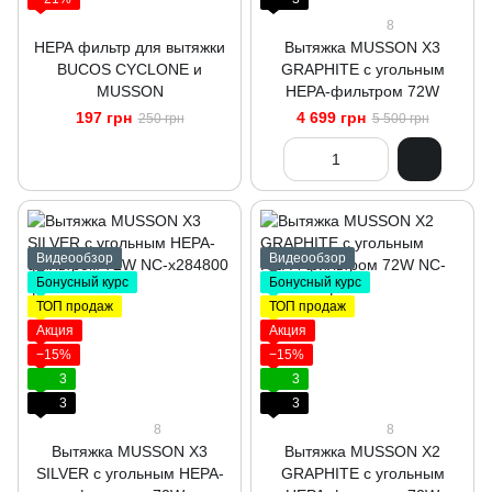
8
НЕРА фильтр для вытяжки
Вытяжка MUSSON X3
BUCOS CYCLONE и
GRAPHITE с угольным
MUSSON
НЕРА-фильтром 72W
197 грн
4 699 грн
250 грн
5 500 грн
Видеообзор
Видеообзор
Бонусный курс
Бонусный курс
ТОП продаж
ТОП продаж
Акция
Акция
−15%
−15%
3
3
3
3
8
8
Вытяжка MUSSON X3
Вытяжка MUSSON X2
SILVER с угольным НЕРА-
GRAPHITE с угольным