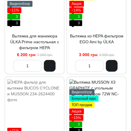
Видеообзор
Акция
−11%
−14%
3
3
3
3
Вытяжка для маникюра
Вытяжка из HEPA фильтром
ÜLKA Prime настольная с
EGO Ami by ÜLKA
фильтром HEPA
6 200 грн
3 000 грн
7 000 грн
3 500 грн
Видеообзор
Бонусный курс
ТОП продаж
Акция
−15%
3
−21%
3