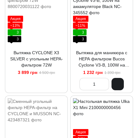
Акция
Акция
−13%
−11%
3
3
3
3
Вытяжка CYCLONE X3
Вытяжка для маникюра с
SILVER с угольным НЕРА-
НЕРА фильтром Bucos
фильтром 72W
Cyclone V3-B, 100W на
аккамуляторе Black
3 899 грн
1 232 грн
4 500 грн
1 390 грн
Акция