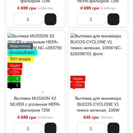
фильтром 72W
НЕРА-фильтром 72W
4 699 грн
4 699 грн
5 500 грн
5 500 грн
Видеообзор
Бонусный курс
ТОП продаж
Акция
−15%
3
Акция
3
−15%
8
Вытяжка MUSSON X2
Вытяжка для маникюра
SILVER с угольным НЕРА-
BUCOS CYCLONE V1
фильтром 72W
темно-зеленая, 100W
4 699 грн
635 грн
5 500 грн
750 грн