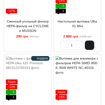
−24%
3
−17%
3
Сменный угольный фильтр
Настольная вытяжка Ulka
НЕРА-фильтр на CYCLONE
X1 Mini
и MUSSON
290 грн
2 880 грн
350 грн
3 800 грн
подарок
Акция
−13%
3
Акция
3
−28%