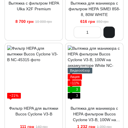
Вытяжка с фильтром HEPA
Вытяжка для маникюра с
Ulka X2F Premium
фильтром НЕРА SIMEI 858-
8, 80W WHITE
8 700 грн
616 грн
10 000 грн
850 грн
Видеообзор
Акция
−11%
3
−21%
3
Фильтр HEPA для вытяжки
Вытяжка для маникюра с
Bucos Cyclone V3-B
НЕРА фильтром Bucos
Cyclone V3-B, 100W на
аккамуляторе White
111 грн
1 232 грн
140 грн
1 390 грн