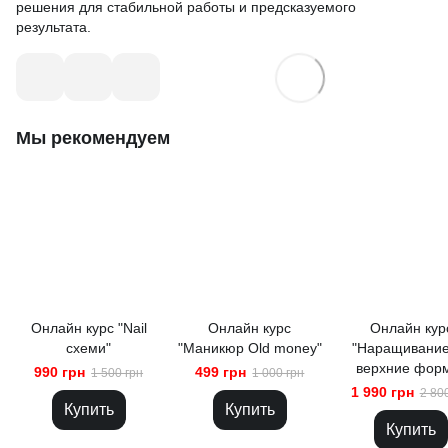
решения для стабильной работы и предсказуемого
результата.
Мы рекомендуем
Онлайн курс "Nail
Онлайн курс
Онлайн кур
схеми"
"Маникюр Оld money"
"Наращивание
верхние фор
990 грн
499 грн
1 500 грн
1 000 грн
1 990 грн
2 80
Купить
Купить
Купить