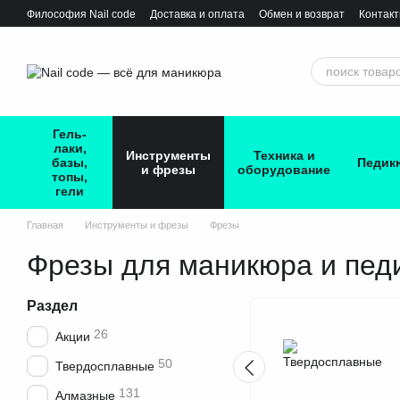
Перейти к основному контенту
Философия Nail сode
Доставка и оплата
Обмен и возврат
Контак
Гель-
лаки,
Инструменты
Техника и
базы,
Педик
и фрезы
оборудование
топы,
гели
Главная
Инструменты и фрезы
Фрезы
Фрезы для маникюра и пед
Раздел
26
Акции
50
Твердосплавные
131
Алмазные