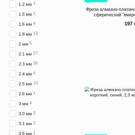
1
1.2 мм
Фреза алмазно-платин
1
1.5 мм
сферический "микро
197 
4
1.6 мм
15
1.8 мм
5
2 мм
27
2.1 мм
36
2.3 мм
4
2.4 мм
10
2.5 мм
1
2.6 мм
4
3 мм
3
3.0 мм
2
3.1 мм
1
3.5 мм