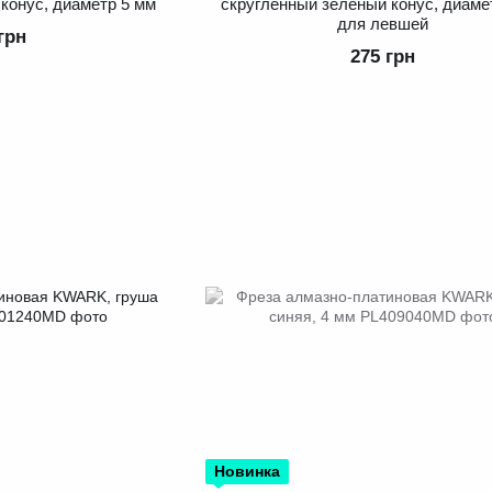
конус, диаметр 5 мм
скругленный зеленый конус, диаме
для левшей
грн
275 грн
Новинка