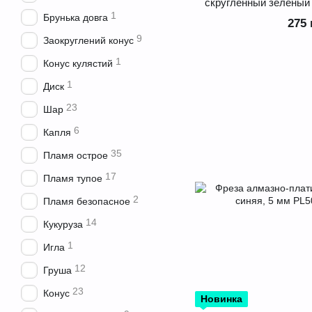
скругленный зеленый 
1
Брунька довга
275 
9
Заокруглений конус
1
Конус кулястий
1
Диск
23
Шар
6
Капля
35
Пламя острое
17
Пламя тупое
2
Пламя безопасное
14
Кукуруза
1
Игла
12
Груша
23
Конус
Новинка