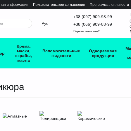
тная информация
Пользовательское соглашение
Программа лояльности
+38 (097) 909-98-99
Рус
+38 (066) 909-88-99
Перезвонить вам?
Крема,
Ма
маски,
Вспомогательные
Одноразовая
юр
скрабы,
жидкости
продукция
м
масла
икюра