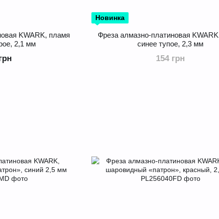
Новинка
новая KWARK, пламя
Фреза алмазно-платиновая KWARK
рое, 2,1 мм
синее тупое, 2,3 мм
грн
154 грн