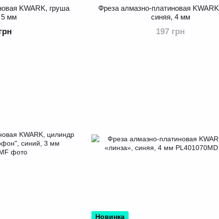
новая KWARK, груша
Фреза алмазно-платиновая KWARK
 5 мм
синяя, 4 мм
грн
197 грн
Новинка