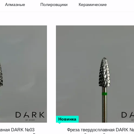
Алмазные
Полировщики
Керамические
Новинка
авная DARK №03
Фреза твердосплавная DARK 