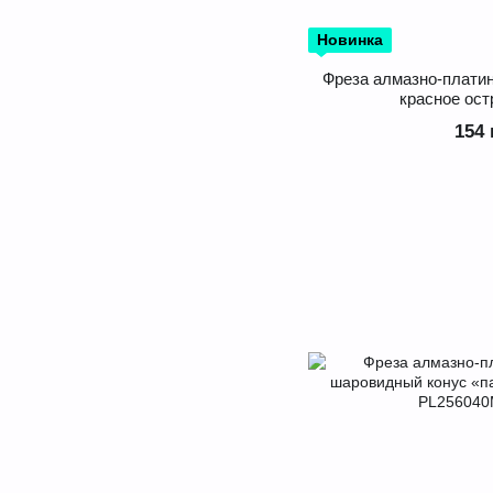
Новинка
Фреза алмазно-плати
красное ост
154 