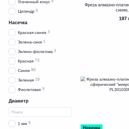
9
Усеченный конус
Фреза алмазно-плати
синяя,
8
Цилиндр
197 
Насечка
3
Красная-синяя
1
Зелена-синя
3
Зелено-фіолетова
73
Красная
80
Синяя
18
Зеленая
3
Фиолетовая
Диаметр
3
1 мм
Новинка