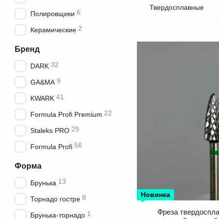
Твердосплавные
6
Полировщики
2
Керамические
Бренд
32
DARK
9
GA&MA
41
KWARK
22
Formula Profi Premium
29
Staleks PRO
56
Formula Profi
Форма
13
Брунька
Новинка
8
Торнадо гостре
Фреза твердоспл
1
Брунька-торнадо