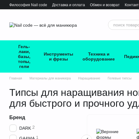
Перейти к основному контенту
Философия Nail сode
Доставка и оплата
Обмен и возврат
Контак
Гель-
лаки,
Инструменты
Техника и
базы,
Педик
и фрезы
оборудование
топы,
гели
Главная
Материалы для маникюра
Наращивание
Гелевые типсы
Типсы для наращивания ног
для быстрого и прочного у
Бренд
2
DARK
1
GA&MA