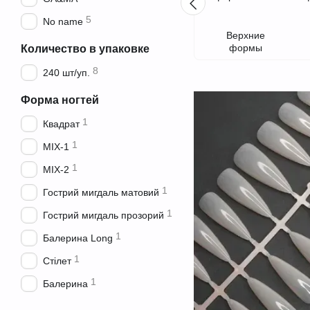
5
No name
Верхние
формы
Количество в упаковке
8
240 шт/уп.
Форма ногтей
1
Квадрат
1
MIX-1
1
MIX-2
1
Гострий мигдаль матовий
1
Гострий мигдаль прозорий
1
Балерина Long
1
Стілет
1
Балерина