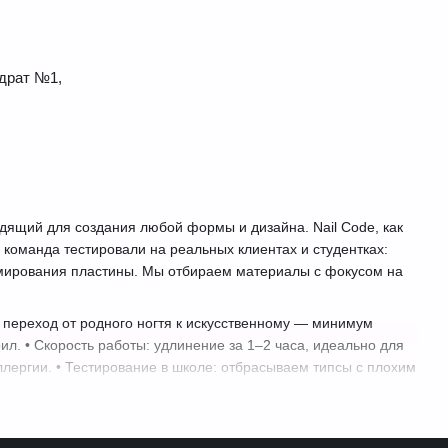
драт №1,
ящий для создания любой формы и дизайна. Nail Code, как
 команда тестировали на реальных клиентах и студентках:
авмирования пластины. Мы отбираем материалы с фокусом на
 переход от родного ногтя к искусственному — минимум
рил. • Скорость работы: удлинение за 1–2 часа, идеально для
ллергии. • Тестирование в школе: отбрасываем типсы с плохим