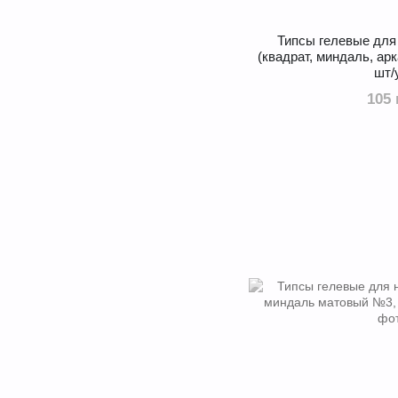
Типcы гелевые для
(квадрат, миндаль, ар
шт/
105 