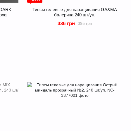
 DARK
Типсы гелевые для наращивания GA&MA
Long
балерина 240 шт/уп.
336 грн
395 грн