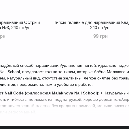
наращивания Острый
Типcы гелевые для наращивания Ква
 №3, 240 шт/уп.
240 шт/уп.
грн
99 грн
 надёжный способ наращивания/удлинения ногтей, идеально подход
ail School, предлагает только те типсы, которые Алёна Малакова и
ем, натуральный вид, отсутствие желтизны, лёгкое снятие без тр
клиентов, профессионализм и удобство в работе.
т Nail Code (философия Malakhova Nail School):
• Натуральный
сть и гибкость: не ломаются под нагрузкой, хорошо держат гель/ак
нтов: качественный пластик без вредных примесей, меньше риска а
 или деформацией.
ail Code (топ-рекомендации Malakhova Nail School):