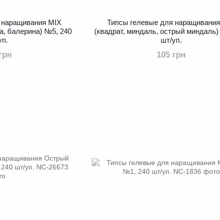
 наращивания MIX
Типcы гелевые для наращивания
ка, балерина) №5, 240
(квадрат, миндаль, острый миндаль)
уп.
шт/уп.
грн
105 грн