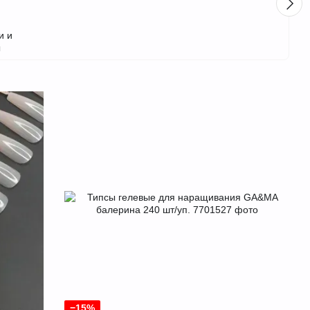
и и
ы
−15%