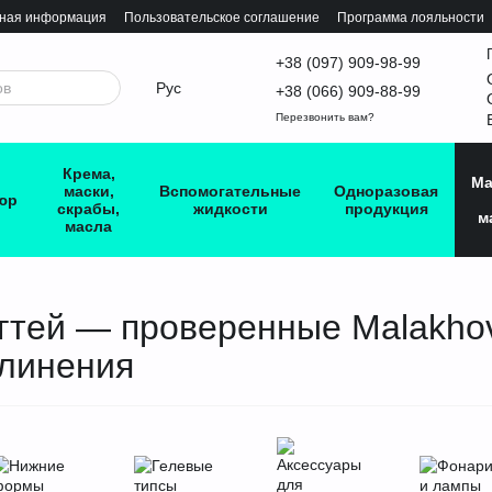
тная информация
Пользовательское соглашение
Программа лояльности
+38 (097) 909-98-99
Рус
+38 (066) 909-88-99
Перезвонить вам?
Крема,
Ма
маски,
Вспомогательные
Одноразовая
юр
скрабы,
жидкости
продукция
м
масла
тей — проверенные Malakhova
длинения