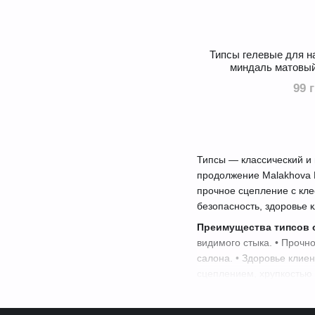
Типcы гелевые для 
миндаль матовый
99 
Типсы — классический и
продолжение Malakhova N
прочное сцепление с кле
безопасность, здоровье 
Преимущества типсов о
видимого стыка. • Прочно
салона. • Здоровье клие
сцеплением, хрупкостью
Ассортимент типсов в N