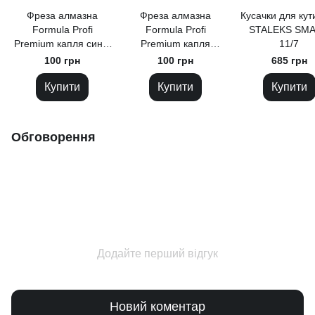
Фреза алмазна
Фреза алмазна
Кусачки для кут
Formula Profi
Formula Profi
STALEKS SM
Premium капля синя,
Premium капля
11/7
5.0 мм
червона, 5.0 мм
100 грн
100 грн
685 грн
Купити
Купити
Купити
Обговорення
Додайте перший відгук
Новий коментар