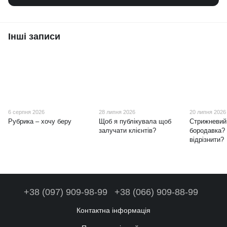
Інші записи
6 серпня 2026
28 липня 2026
20 липня 2026
Рубрика – хочу беру
Щоб я публікувала щоб
Стрижневий
залучати клієнтів?
бородавка? 
відрізнити?
+38 (097) 909-98-99
+38 (066) 909-88-99
Контактна інформація