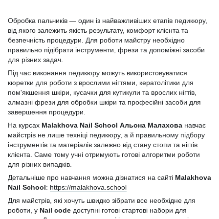
Обробка пальчиків — один із найважливіших етапів педикюру,
від якого залежить якість результату, комфорт клієнта та
безпечність процедури. Для роботи майстру необхідно
правильно підібрати інструменти, фрези та допоміжні засоби
для різних задач.
Під час виконання педикюру можуть використовуватися
кюретки для роботи з врослими нігтями, кератолітики для
пом'якшення шкіри, кусачки для кутикули та врослих нігтів,
алмазні фрези для обробки шкіри та професійні засоби для
завершення процедури.
На курсах
Malakhova Nail School
Альона Малахова
навчає
майстрів не лише техніці педикюру, а й правильному підбору
інструментів та матеріалів залежно від стану стопи та нігтів
клієнта. Саме тому учні отримують готові алгоритми роботи
для різних випадків.
Детальніше про навчання можна дізнатися на сайті
Malakhova
Nail School
:
https://malakhova.school
Для майстрів, які хочуть швидко зібрати все необхідне для
роботи, у
Nail code
доступні готові стартові набори для