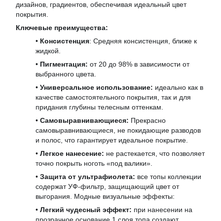
дизайнов, градиентов, обеспечивая идеальный цвет
покрытия.
Ключевые преимущества:
•
Консистенция
: Средняя консистенция, ближе к
жидкой.
•
Пигментация:
от 20 до 98% в зависимости от
выбранного цвета.
•
Универсальное использование:
идеально как в
качестве самостоятельного покрытия, так и для
придания глубины телесным оттенкам.
•
Самовыравнивающиеся:
Прекрасно
самовыравнивающиеся, не покидающие разводов
и полос, что гарантирует идеальное покрытие.
•
Легкое нанесение:
не растекается, что позволяет
точно покрыть ноготь «под валики».
•
Защита от ультрафиолета:
все топы коллекции
содержат УФ-фильтр, защищающий цвет от
выгорания. Модные визуальные эффекты:
•
Легкий чудесный эффект:
при нанесении на
прозрачное основание 1 слоя топа создают