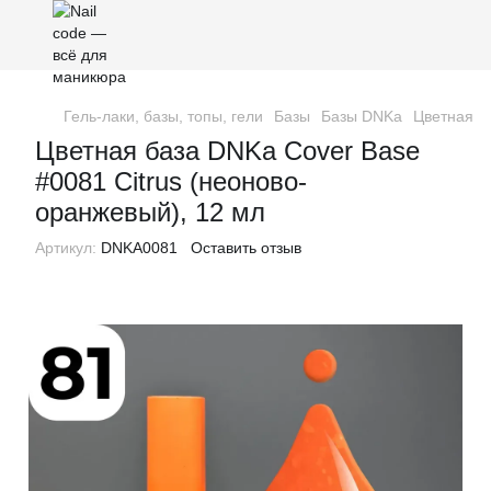
Гель-лаки, базы, топы, гели
Базы
Базы DNKa
Цветная б
Цветная база DNKa Cover Base
#0081 Citrus (неоново-
оранжевый), 12 мл
Артикул:
DNKA0081
Оставить отзыв