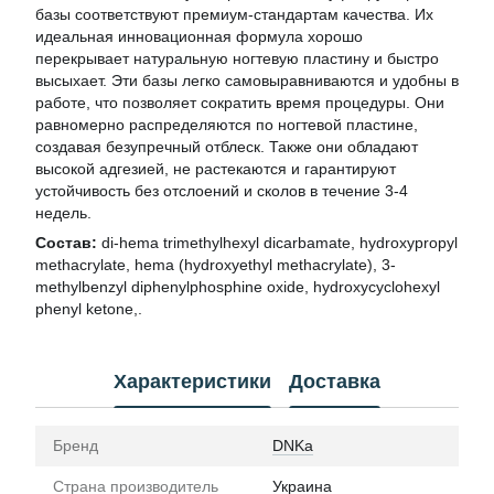
базы соответствуют премиум-стандартам качества. Их
идеальная инновационная формула хорошо
перекрывает натуральную ногтевую пластину и быстро
высыхает. Эти базы легко самовыравниваются и удобны в
работе, что позволяет сократить время процедуры. Они
равномерно распределяются по ногтевой пластине,
создавая безупречный отблеск. Также они обладают
высокой адгезией, не растекаются и гарантируют
устойчивость без отслоений и сколов в течение 3-4
недель.
Состав:
di-hema trimethylhexyl dicarbamate, hydroxypropyl
methacrylate, hema (hydroxyethyl methacrylate), 3-
methylbenzyl diphenylphosphine oxide, hydroxycyclohexyl
phenyl ketone,.
Характеристики
Доставка
Бренд
DNKa
Страна производитель
Украина