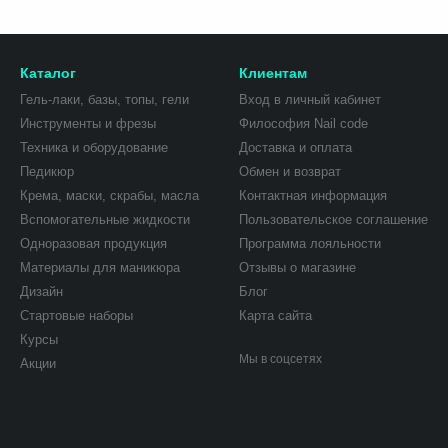
Каталог
Клиентам
Гель-лаки, базы, топы, гели
Вход в личный кабинет
Инструменты и фрезы
Философия Nail сode
Техника и оборудование
Доставка и оплата
Педикюр
Обмен и возврат
Крема, маски, скрабы, масла
Контактная информация
Вспомогательные жидкости
Пользовательское соглашение
Одноразовая продукция
Программа лояльности
Материалы для маникюра
Отзывы о магазине
Дизайн
Блог
Стартовые наборы
Карта сайта
Курсы
Мы в соцсетях
Акции