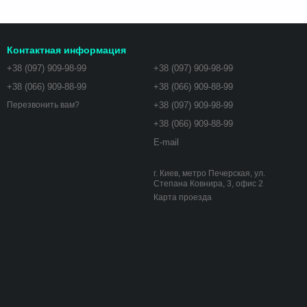
Контактная информация
+38 (097) 909-98-99
+38 (097) 909-98-99
+38 (066) 909-88-99
+38 (066) 909-88-99
+38 (097) 909-98-99
Перезвонить вам?
+38 (066) 909-88-99
E-mail
г. Киев, метро Печерская, ул.
Степана Ковнира, 3, офис 2
Карта проезда