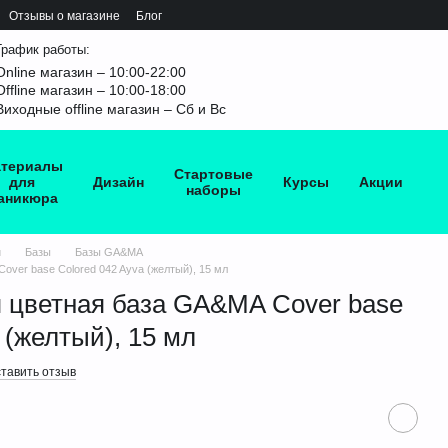
Отзывы о магазине
Блог
График работы:
Online магазин – 10:00-22:00
Offline магазин – 10:00-18:00
Виходные offline магазин – Сб и Вс
териалы
Стартовые
для
Дизайн
Курсы
Акции
наборы
аникюра
и
Базы
Базы GA&MA
ver base Colored 042 Ayva (желтый), 15 мл
цветная база GA&MA Cover base
 (желтый), 15 мл
тавить отзыв