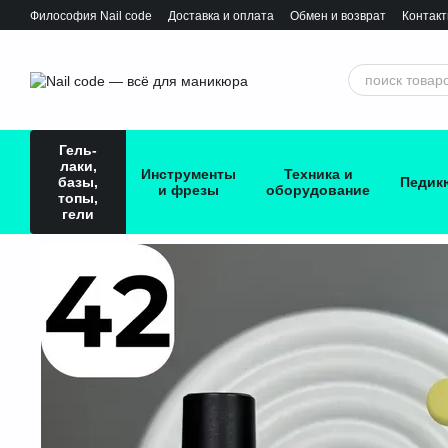
Перейти к основному контенту
Философия Nail сode
Доставка и оплата
Обмен и возврат
Контак
Гель-
лаки,
Инструменты
Техника и
базы,
Педик
и фрезы
оборудование
топы,
гели