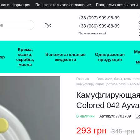
тная информация
Пользовательское соглашение
Программа лояльности
+38 (097) 909-98-99
Рус
+38 (066) 909-88-99
Перезвонить вам?
Крема,
Ма
маски,
Вспомогательные
Одноразовая
юр
скрабы,
жидкости
продукция
м
масла
Главная
Гель-лаки, базы, топы, гел
Камуфлирующая цветная база GA&MA Co
Камуфлирующая 
Colored 042 Ayva
В наличии
Артикул: 7701709
Ос
293 грн
345 грн