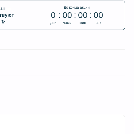
До конца акции
сы —
0
00
00
00
твуют
 ✨
дни
часы
мин
сек