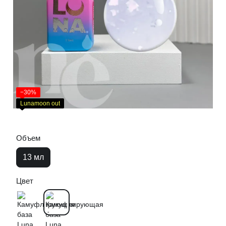
−30%
Lunamoon out
Объем
13 мл
Цвет