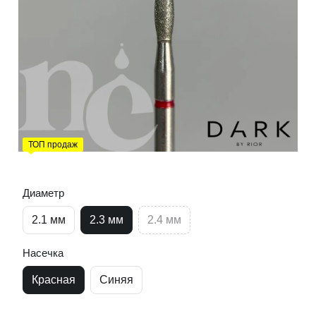
ТОП продаж
Диаметр
2.1 мм
2.3 мм
2.4 мм
Насечка
Красная
Синяя