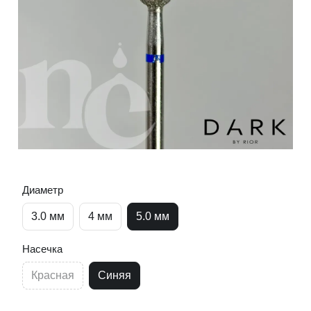
Диаметр
3.0 мм
4 мм
5.0 мм
Насечка
Красная
Синяя