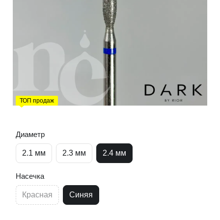
ТОП продаж
Диаметр
2.1 мм
2.3 мм
2.4 мм
Насечка
Красная
Синяя