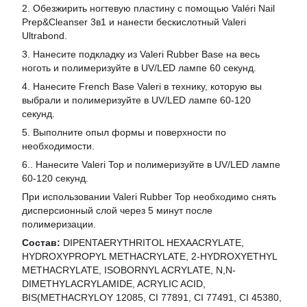
2. Обезжирить ногтевую пластину с помощью Valéri Nail
Prep&Cleanser 3в1 и нанести бескислотный Valeri
Ultrabond.
3. Нанесите подкладку из Valeri Rubber Base на весь
ноготь и полимеризуйте в UV/LED лампе 60 секунд.
4. Нанесите French Base Valeri в технику, которую вы
выбрали и полимеризуйте в UV/LED лампе 60-120
секунд.
5. Выполните опыл формы и поверхности по
необходимости.
6.. Нанесите Valeri Top и полимеризуйте в UV/LED лампе
60-120 секунд.
При использовании Valeri Rubber Top необходимо снять
дисперсионный слой через 5 минут после
полимеризации.
Состав:
DIPENTAERYTHRITOL HEXAACRYLATE,
HYDROXYPROPYL METHACRYLATE, 2-HYDROXYETHYL
METHACRYLATE, ISOBORNYL ACRYLATE, N,N-
DIMETHYLACRYLAMIDE, ACRYLIC ACID,
BIS(METHACRYLOY 12085, CI 77891, CI 77491, CI 45380,