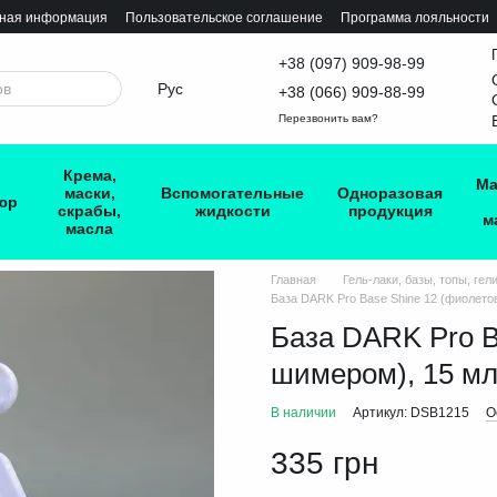
тная информация
Пользовательское соглашение
Программа лояльности
+38 (097) 909-98-99
Рус
+38 (066) 909-88-99
Перезвонить вам?
Крема,
Ма
маски,
Вспомогательные
Одноразовая
юр
скрабы,
жидкости
продукция
м
масла
Главная
Гель-лаки, базы, топы, гел
База DARK Pro Base Shine 12 (фиолето
База DARK Pro B
шимером), 15 м
В наличии
Артикул: DSB1215
О
335 грн