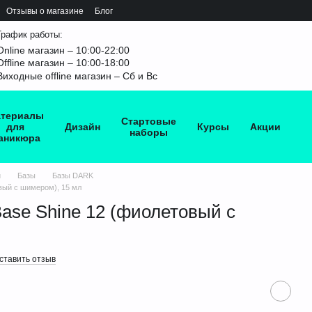
Отзывы о магазине
Блог
График работы:
Online магазин – 10:00-22:00
Offline магазин – 10:00-18:00
Виходные offline магазин – Сб и Вс
териалы
Стартовые
для
Дизайн
Курсы
Акции
наборы
аникюра
и
Базы
Базы DARK
вый с шимером), 15 мл
ase Shine 12 (фиолетовый с
л
ставить отзыв