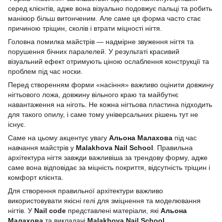
серед клієнтів, адже вона візуально подовжує пальці та робить
манікюр більш витонченим. Але саме ця форма часто стає
причиною тріщин, сколів і втрати міцності нігтя.
Головна помилка майстрів — надмірне звуження нігтя та
порушення бічних паралелей. У результаті красивий
візуальний ефект отримують ціною ослаблення конструкції та
проблем під час носки.
Перед створенням форми «насіння» важливо оцінити довжину
нігтьового ложа, довжину вільного краю та майбутнє
навантаження на ніготь. Не кожна нігтьова пластина підходить
для такого опилу, і саме тому універсальних рішень тут не
існує.
Саме на цьому акцентує увагу
Альона Малахова
під час
навчання майстрів у
Malakhova Nail School
. Правильна
архітектура нігтя завжди важливіша за трендову форму, адже
саме вона відповідає за міцність покриття, відсутність тріщин і
комфорт клієнта.
Для створення правильної архітектури важливо
використовувати якісні гелі для зміцнення та моделювання
нігтів. У
Nail code
представлені матеріали, які
Альона
Малахова
та викладачі
Malakhova Nail School