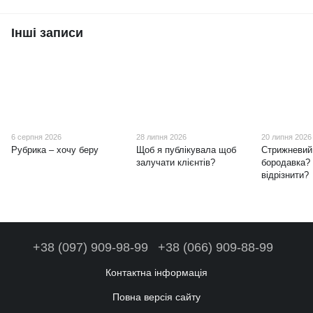
Інші записи
6 серпня 2026
28 липня 2026
20 липня 2026
Рубрика – хочу беру
Щоб я публікувала щоб
Стрижневий
залучати клієнтів?
бородавка? 
відрізнити?
+38 (097) 909-98-99
+38 (066) 909-88-99
Контактна інформація
Повна версія сайту