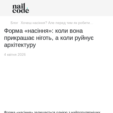
Блог
Хочеш насіння? Але перед тим як робити…
Форма «насіння»: коли вона
прикрашає ніготь, а коли руйнує
архітектуру
4 квітня 2026
Форма «насіння» залишається однією з найпопулярніших