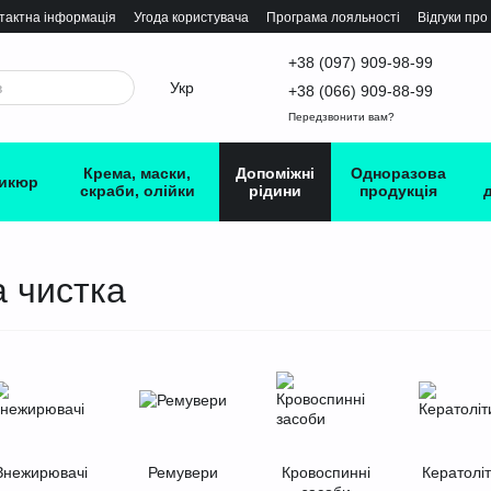
тактна інформація
Угода користувача
Програма лояльності
Відгуки про
+38 (097) 909-98-99
Укр
+38 (066) 909-88-99
Передзвонити вам?
Крема, маски,
Допоміжні
Одноразова
икюр
скраби, олійки
рідини
продукція
а чистка
Знежирювачі
Ремувери
Кровоспинні
Кератолі