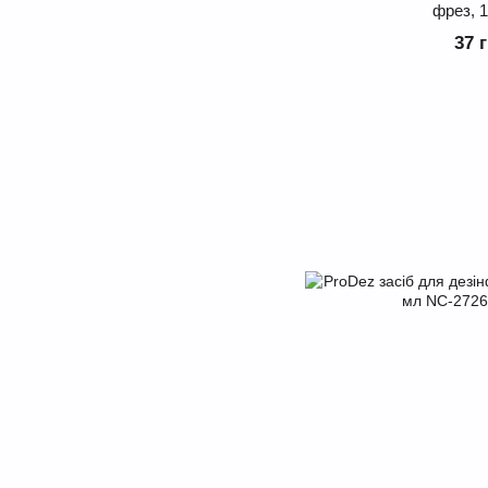
фрез, 
37 