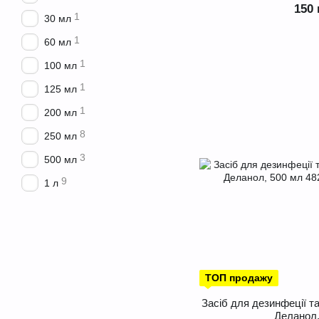
150 
1
30 мл
1
60 мл
1
100 мл
1
125 мл
1
200 мл
8
250 мл
3
500 мл
9
1 л
ТОП продажу
Засіб для дезинфеції та
Деланол,