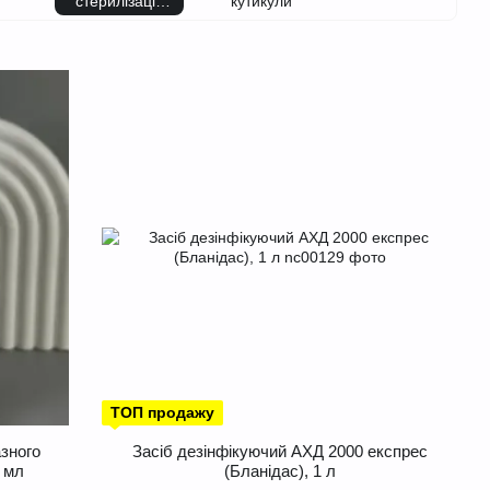
стерилізація
кутикули
та чистка
ТОП продажу
зного
Засіб дезінфікуючий АХД 2000 експрес
, мл
(Бланідас), 1 л