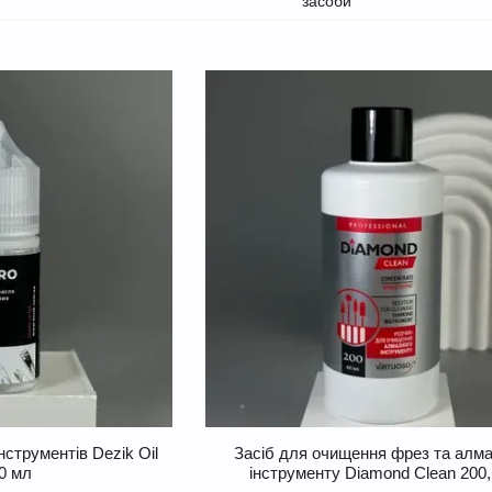
засоби
нструментів Dezik Oil
Засіб для очищення фрез та алма
30 мл
інструменту Diamond Clean 200