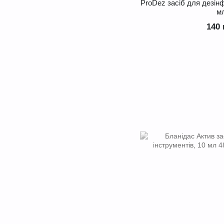
ProDez засіб для дезінф
м
140 