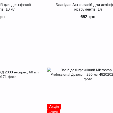
іб для дезінфекції
Бланідас Актив засіб для дезінф
ів, 10 мл
інструментів, 1л
грн
652 грн
Акція
−10%