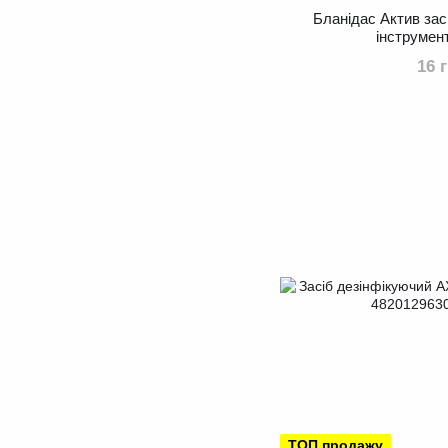
Бланідас Актив зас
інструмент
16 
ТОП продажу