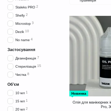
праймери
2
Staleks PRO
2
Shelly
3
Microstop
10
Dezik
4
No name
Застосування
7
Дезинфекція
15
Стерилізація
8
Чистка
Обʼєм
1
10 мл
Новинка
1
15 мл
Олія для манікюрних і
Pro, 
2
20 мл