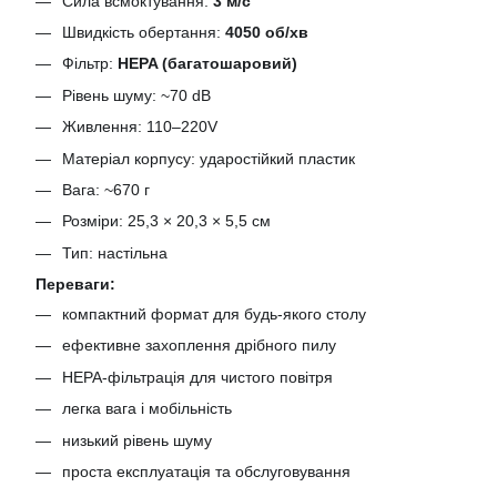
Сила всмоктування:
3 м/с
Швидкість обертання:
4050 об/хв
Фільтр:
HEPA (багатошаровий)
Рівень шуму: ~70 dB
Живлення: 110–220V
Матеріал корпусу: ударостійкий пластик
Вага: ~670 г
Розміри: 25,3 × 20,3 × 5,5 см
Тип: настільна
Переваги:
компактний формат для будь-якого столу
ефективне захоплення дрібного пилу
HEPA-фільтрація для чистого повітря
легка вага і мобільність
низький рівень шуму
проста експлуатація та обслуговування