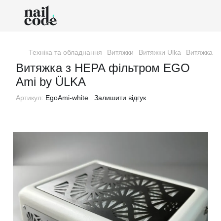
Техніка та обладнання
Витяжки
Витяжки Ulka
Витяжка з
Витяжка з HEPA фільтром EGO
Ami by ÜLKA
Артикул:
EgoAmi-white
Залишити відгук