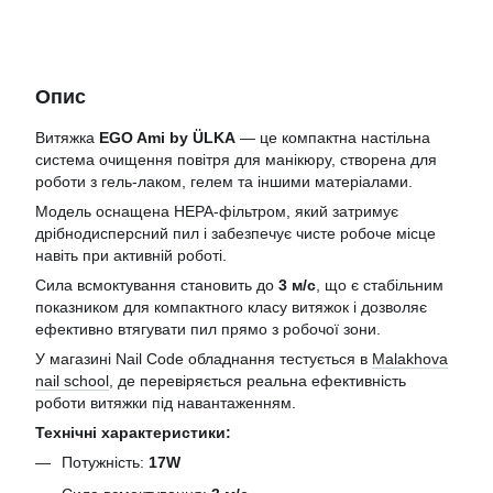
Опис
Витяжка
EGO Ami by ÜLKA
— це компактна настільна
система очищення повітря для манікюру, створена для
роботи з гель-лаком, гелем та іншими матеріалами.
Модель оснащена HEPA-фільтром, який затримує
дрібнодисперсний пил і забезпечує чисте робоче місце
навіть при активній роботі.
Сила всмоктування становить до
3 м/с
, що є стабільним
показником для компактного класу витяжок і дозволяє
ефективно втягувати пил прямо з робочої зони.
У магазині Nail Code обладнання тестується в
Malakhova
nail school
, де перевіряється реальна ефективність
роботи витяжки під навантаженням.
Технічні характеристики:
Потужність:
17W