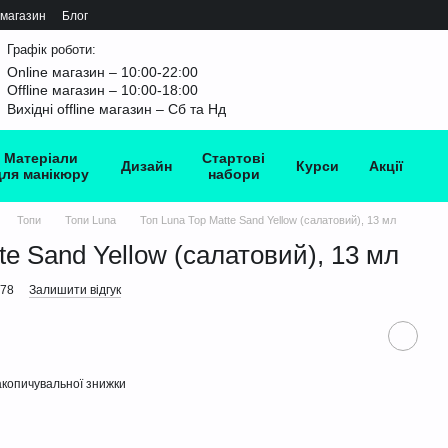
 магазин
Блог
Графік роботи:
Online магазин – 10:00-22:00
Offline магазин – 10:00-18:00
Вихідні offline магазин – Сб та Нд
Матеріали
Стартові
Дизайн
Курси
Акції
для манікюру
набори
Топи
Топи Luna
Топ Luna Top Matte Sand Yellow (салатовий), 13 мл
te Sand Yellow (салатовий), 13 мл
478
Залишити відгук
копичувальної знижки