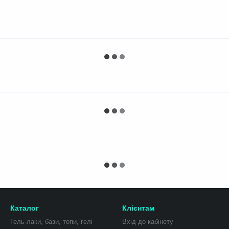
Каталог
Клієнтам
Гель-лаки, бази, топи, гелі
Вхід до кабінету