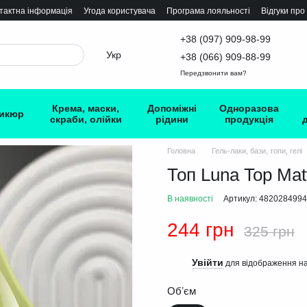
тактна інформація
Угода користувача
Програма лояльності
Відгуки про
+38 (097) 909-98-99
Укр
+38 (066) 909-88-99
Передзвонити вам?
Крема, маски,
Допоміжні
Одноразова
икюр
скраби, олійки
рідини
продукція
Головна
Гель-лаки, бази, топи, гелі
Топ Luna Top Mat
В наявності
Артикул: 482028499
244 грн
325 грн
Увійти
%
для відображення на
Обʼєм