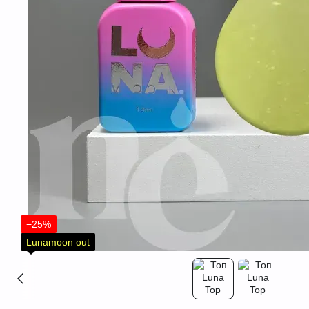
−25%
Lunamoon out