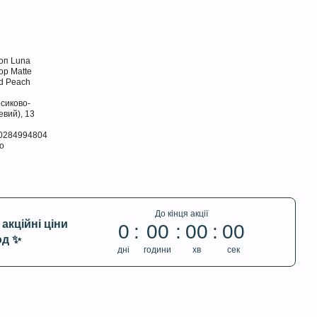
До кінця акції
акційні ціни
0
00
00
00
од ✨
дні
години
хв
сек