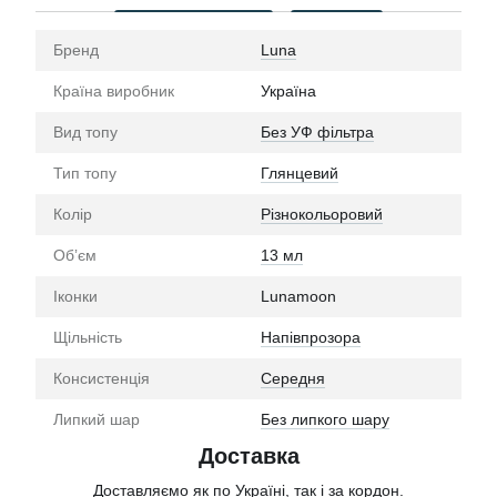
Бренд
Luna
Країна виробник
Україна
Вид топу
Без УФ фільтра
Тип топу
Глянцевий
Колір
Різнокольоровий
Обʼєм
13 мл
Іконки
Lunamoon
Щільність
Напівпрозора
Консистенція
Середня
Липкий шар
Без липкого шару
Доставка
Доставляємо як по Україні, так і за кордон.