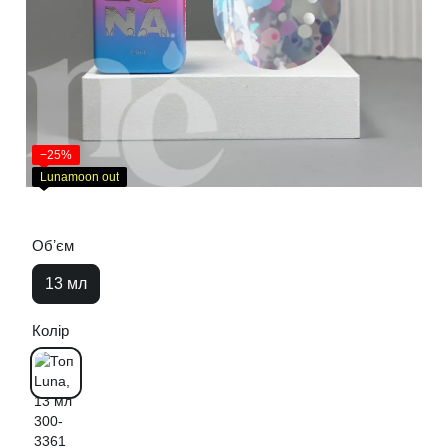
−25%
Lunamoon out
Обʼєм
13 мл
Колір