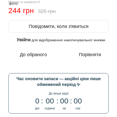
Немає в наявності
244 грн
325 грн
Повідомити, коли з'явиться
Увійти
%
для відображення накопичувальної знижки
До обраного
Порівняти
Час оновити запаси — акційні ціни лише
обмежений період ✨
До кінця акції
0
00
00
00
дні
години
хв
сек