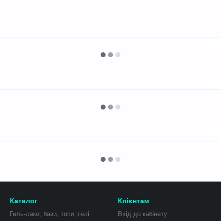
Каталог
Клієнтам
Гель-лаки, бази, топи, гелі
Вхід до кабінету