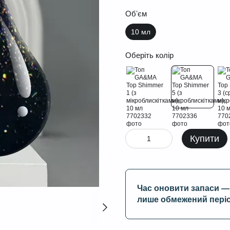
Обʼєм
10 мл
Оберіть колір
Купити
Час оновити запаси — 
лише обмежений пері