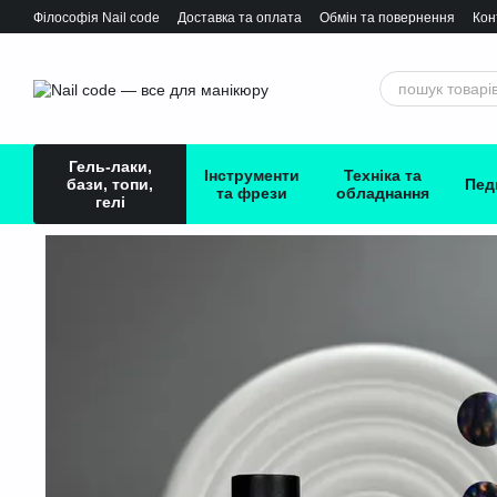
Перейти до основного контенту
Філософія Nail сode
Доставка та оплата
Обмін та повернення
Кон
Гель-лаки,
Інструменти
Техніка та
бази, топи,
Пед
та фрези
обладнання
гелі