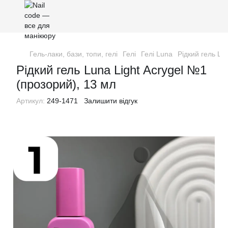
Гель-лаки, бази, топи, гелі
Гелі
Гелі Luna
Рідкий гель Lu
Рідкий гель Luna Light Acrygel №1
(прозорий), 13 мл
Артикул:
249-1471
Залишити відгук