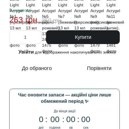
В наявності
263 грн
350 грн
Купити
Увійти
%
для відображення накопичувальної знижки
До обраного
Порівняти
Час оновити запаси — акційні ціни лише
обмежений період ✨
До кінця акції
0
00
00
00
дні
години
хв
сек