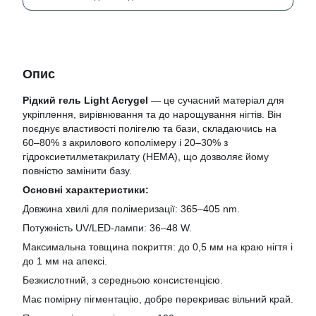
Опис
Рідкий гель Light Acrygel
— це сучасний матеріал для
укріплення, вирівнювання та до нарощування нігтів. Він
поєднує властивості полігелю та бази, складаючись на
60–80% з акрилового кополімеру і 20–30% з
гідроксиетилметакрилату (НЕМА), що дозволяє йому
повністю замінити базу.
Основні характеристики:
Довжина хвилі для полімеризації: 365–405 nm.
Потужність UV/LED-лампи: 36–48 W.
Максимальна товщина покриття: до 0,5 мм на краю нігтя і
до 1 мм на апексі.
Безкислотний, з середньою консистенцією.
Має помірну пігментацію, добре перекриває вільний край.