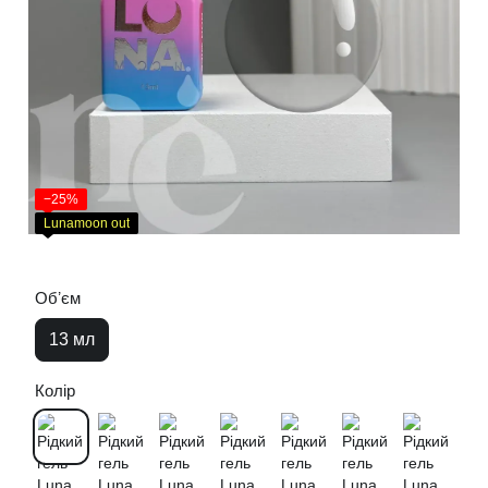
−25%
Lunamoon out
Обʼєм
13 мл
Колір