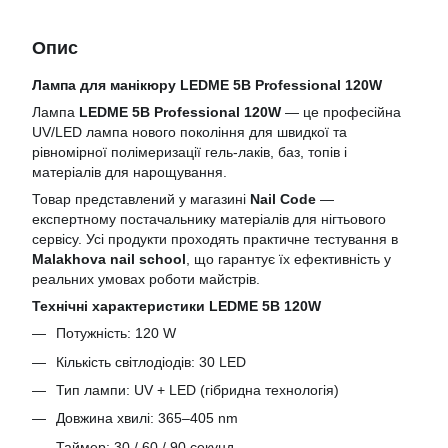
Опис
Лампа для манікюру LEDME 5B Professional 120W
Лампа
LEDME 5B Professional 120W
— це професійна
UV/LED лампа нового покоління для швидкої та
рівномірної полімеризації гель-лаків, баз, топів і
матеріалів для нарощування.
Товар представлений у магазині
Nail Code
—
експертному постачальнику матеріалів для нігтьового
сервісу. Усі продукти проходять практичне тестування в
Malakhova nail school
, що гарантує їх ефективність у
реальних умовах роботи майстрів.
Технічні характеристики LEDME 5B 120W
Потужність: 120 W
Кількість світлодіодів: 30 LED
Тип лампи: UV + LED (гібридна технологія)
Довжина хвилі: 365–405 nm
Таймер: 30 / 60 / 90 секунд