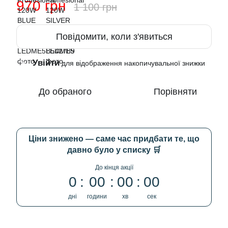
970 грн
1 100 грн
Повідомити, коли з'явиться
Увійти
%
для відображення накопичувальної знижки
До обраного
Порівняти
Ціни знижено — саме час придбати те, що
давно було у списку 🛒
До кінця акції
0
00
00
00
дні
години
хв
сек