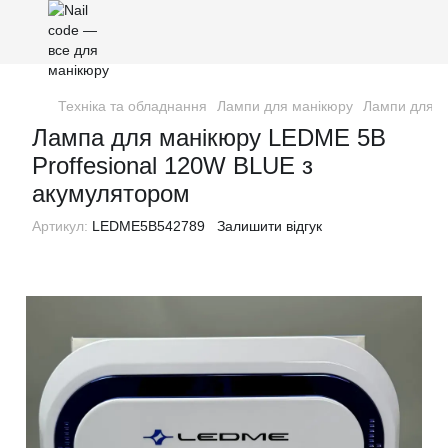
Техніка та обладнання
Лампи для манікюру
Лампи для 
Лампа для манікюру LEDME 5B
Proffesional 120W BLUE з
акумулятором
Артикул:
LEDME5B542789
Залишити відгук