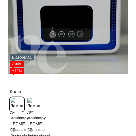
Відеоогляд
Акція
−12%
Колір
Немає в наявності