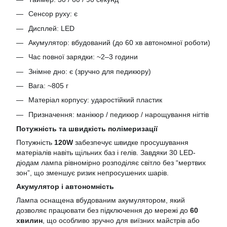
Сенсор руху: є
Дисплей: LED
Акумулятор: вбудований (до 60 хв автономної роботи)
Час повної зарядки: ~2–3 години
Знімне дно: є (зручно для педикюру)
Вага: ~805 г
Матеріал корпусу: ударостійкий пластик
Призначення: манікюр / педикюр / нарощування нігтів
Потужність та швидкість полімеризації
Потужність
120W
забезпечує швидке просушування
матеріалів навіть щільних баз і гелів. Завдяки 30 LED-
діодам лампа рівномірно розподіляє світло без “мертвих
зон”, що зменшує ризик непросушених шарів.
Акумулятор і автономність
Лампа оснащена вбудованим акумулятором, який
дозволяє працювати без підключення до мережі до
60
хвилин
, що особливо зручно для виїзних майстрів або