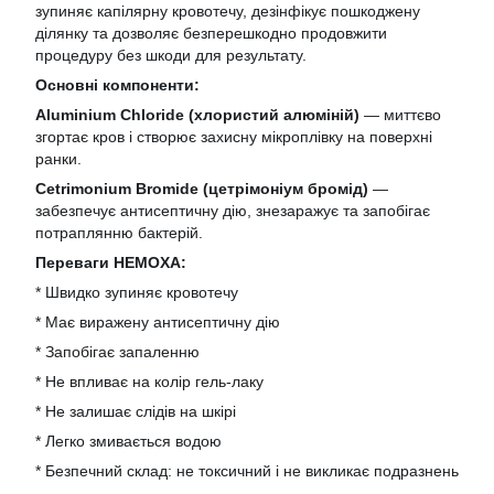
зупиняє капілярну кровотечу, дезінфікує пошкоджену
ділянку та дозволяє безперешкодно продовжити
процедуру без шкоди для результату.
Основні компоненти:
Aluminium Chloride (хлористий алюміній)
— миттєво
згортає кров і створює захисну мікроплівку на поверхні
ранки.
Cetrimonium Bromide (цетрімоніум бромід)
—
забезпечує антисептичну дію, знезаражує та запобігає
потраплянню бактерій.
Переваги HEMOXA:
* Швидко зупиняє кровотечу
* Має виражену антисептичну дію
* Запобігає запаленню
* Не впливає на колір гель-лаку
* Не залишає слідів на шкірі
* Легко змивається водою
* Безпечний склад: не токсичний і не викликає подразнень