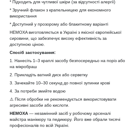
* Підходить для чутливої шкіри (за відсутності алергії)
* Зручний флакон з крапельницею для економного
використання
* Доступний у прозорому або блакитному варіанті
HEMOXA виготовляється в Україні з якісної європейської
сировини, що забезпечує високу ефективність за
доступною ціною.
Спосіб застосування:
1. Нанесіть 1–3 краплі засобу безпосередньо на поріз або
на мікробраш
2. Прикладіть ватний диск або серветку
3. Зачекайте 10–30 секунд до повної зупинки крові
4. За потреби змийте водою
⚠️ Після обробки не рекомендується використовувати
агресивні засоби або кислоти.
HEMOXA
— незамінний засіб у робочому арсеналі
майстра манікюру та педикюру. Його вже обрали тисячі
професіоналів по всій Україні.