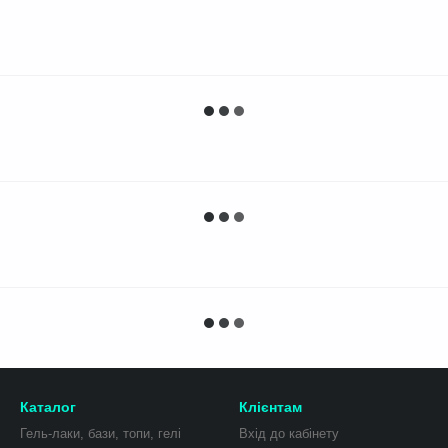
Каталог
Клієнтам
Гель-лаки, бази, топи, гелі
Вхід до кабінету