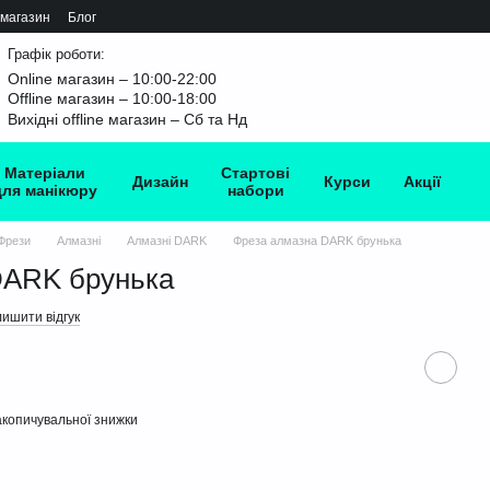
 магазин
Блог
Графік роботи:
Online магазин – 10:00-22:00
Offline магазин – 10:00-18:00
Вихідні offline магазин – Сб та Нд
Матеріали
Стартові
Дизайн
Курси
Акції
для манікюру
набори
Фрези
Алмазні
Алмазні DARK
Фреза алмазна DARK брунька
DARK брунька
ишити відгук
копичувальної знижки