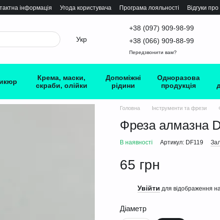
тактна інформація
Угода користувача
Програма лояльності
Відгуки про
+38 (097) 909-98-99
Укр
+38 (066) 909-88-99
Передзвонити вам?
Крема, маски,
Допоміжні
Одноразова
икюр
скраби, олійки
рідини
продукція
Головна
Інструменти та фрези
Фреза алмазна 
В наявності
Артикул: DF119
Зал
65 грн
Увійти
%
для відображення на
Діаметр