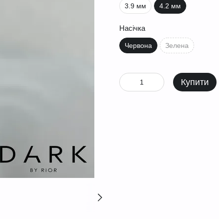
3.9 мм
4.2 мм
Насічка
Червона
Зелена
Купити