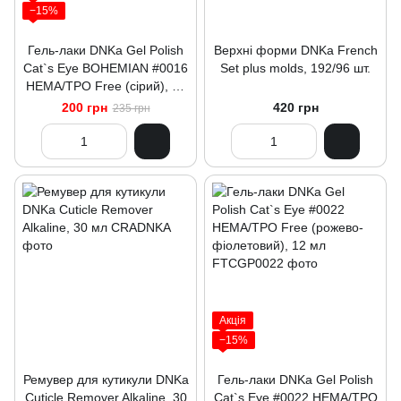
−15%
Гель-лаки DNKa Gel Polish
Верхні форми DNKa French
Cat`s Eye BOHEMIAN #0016
Set plus molds, 192/96 шт.
HEMA/TPO Free (сірий), 12
мл
200 грн
420 грн
235 грн
Акція
−15%
Ремувер для кутикули DNKa
Гель-лаки DNKa Gel Polish
Cuticle Remover Alkaline, 30
Cat`s Eye #0022 HEMA/TPO