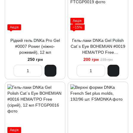
Акція
Акція
−15%
Рідкий гель DNKa Pro Gel
Гель-лаки DNKa Gel Polish
#0007 Power (ніжно-
Cat`s Eye BOHEMIAN #0019
рожевий), 12 мл
HEMA/TPO Free
(коричнево-рожевий), 12 мл
250 грн
200 грн
235 грн
Акція