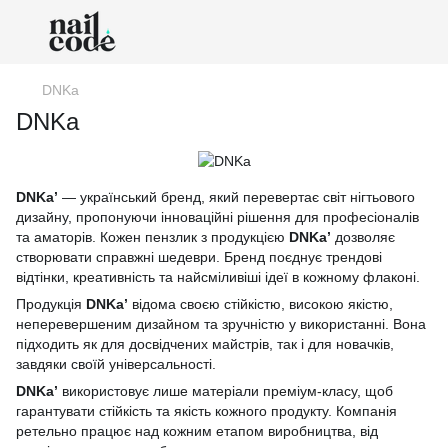
DNKa
DNKa
DNKa’
— український бренд, який перевертає світ нігтьового
дизайну, пропонуючи інноваційні рішення для професіоналів
та аматорів. Кожен пензлик з продукцією
DNKa’
дозволяє
створювати справжні шедеври. Бренд поєднує трендові
відтінки, креативність та найсміливіші ідеї в кожному флаконі.
Продукція
DNKa’
відома своєю стійкістю, високою якістю,
неперевершеним дизайном та зручністю у використанні. Вона
підходить як для досвідчених майстрів, так і для новачків,
завдяки своїй універсальності.
DNKa’
використовує лише матеріали преміум-класу, щоб
гарантувати стійкість та якість кожного продукту. Компанія
ретельно працює над кожним етапом виробництва, від