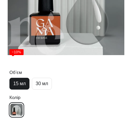
−10%
Обʼєм
15 мл
30 мл
Колір