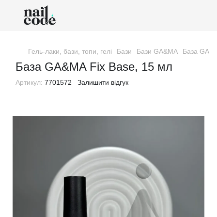
Гель-лаки, бази, топи, гелі
Бази
Бази GA&MA
База GA&M
База GA&MA Fix Base, 15 мл
Артикул:
7701572
Залишити відгук