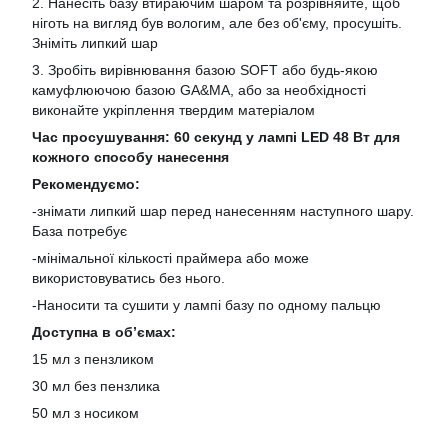
2. Нанесіть базу втираючим шаром та розрівняйте, щоб
ніготь на вигляд був вологим, але без об'єму, просушіть.
Зніміть липкий шар
3. Зробіть вирівнювання базою SOFT або будь-якою
камуфлюючою базою GA&MA, або за необхідності
виконайте укріплення твердим матеріалом
Час просушування: 60 секунд у лампі LED 48 Вт для
кожного способу нанесення
Рекомендуємо:
-знімати липкий шар перед нанесенням наступного шару.
База потребує
-мінімальної кількості праймера або може
використовуватись без нього.
-Наносити та сушити у лампі базу по одному пальцю
Доступна в обʼємах:
15 мл з пензликом
30 мл без пензлика
50 мл з носиком