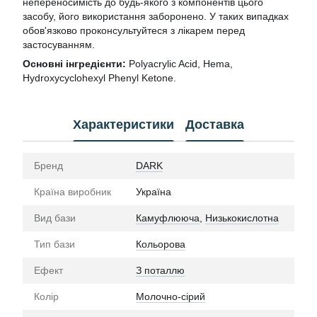
непереносимість до будь-якого з компонентів цього
засобу, його використання заборонено. У таких випадках
обов'язково проконсультуйтеся з лікарем перед
застосуванням.
Основні інгредієнти:
Polyacrylic Acid, Hema,
Hydroxycyclohexyl Phenyl Ketone.
Характеристики
Доставка
Бренд
DARK
Країна виробник
Україна
Вид бази
Камуфлююча
,
Низькокислотна
Тип бази
Кольорова
Ефект
З поталлю
Колір
Молочно-сірий