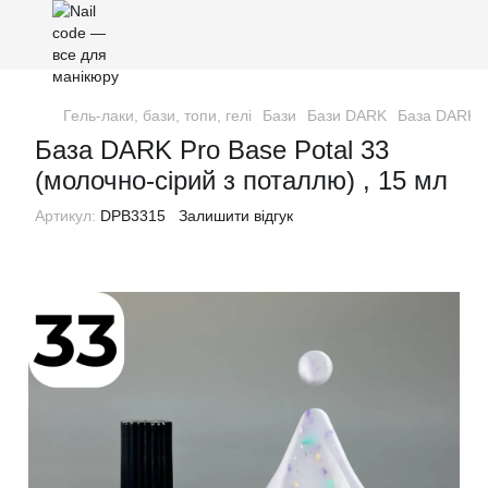
Гель-лаки, бази, топи, гелі
Бази
Бази DARK
База DARK P
База DARK Pro Base Potal 33
(молочно-сірий з поталлю) , 15 мл
Артикул:
DPB3315
Залишити відгук