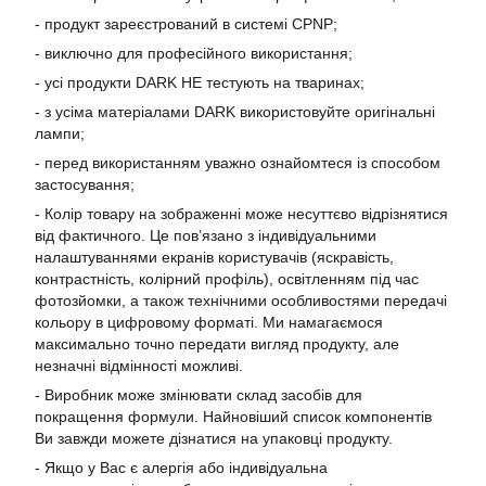
- продукт зареєстрований в системі CPNP;
- виключно для професійного використання;
- усі продукти DARK НЕ тестують на тваринах;
- з усіма матеріалами DARK використовуйте оригінальні
лампи;
- перед використанням уважно ознайомтеся із способом
застосування;
- Колір товару на зображенні може несуттєво відрізнятися
від фактичного. Це пов’язано з індивідуальними
налаштуваннями екранів користувачів (яскравість,
контрастність, колірний профіль), освітленням під час
фотозйомки, а також технічними особливостями передачі
кольору в цифровому форматі. Ми намагаємося
максимально точно передати вигляд продукту, але
незначні відмінності можливі.
- Виробник може змінювати склад засобів для
покращення формули. Найновіший список компонентів
Ви завжди можете дізнатися на упаковці продукту.
- Якщо у Вас є алергія або індивідуальна