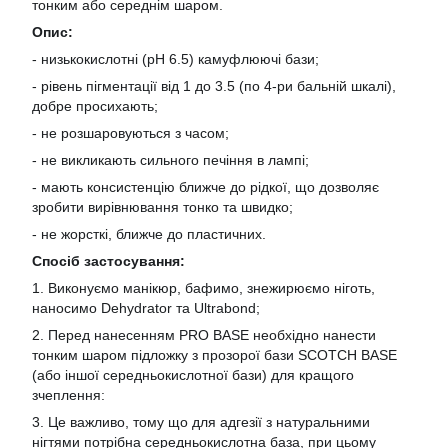
тонким або середнім шаром.
Опис:
- низькокислотні (pH 6.5) камуфлюючі бази;
- рівень пігментації від 1 до 3.5 (по 4-ри бальній шкалі),
добре просихають;
- не розшаровуються з часом;
- не викликають сильного печіння в лампі;
- мають консистенцію ближче до рідкої, що дозволяє
зробити вирівнювання тонко та швидко;
- не жорсткі, ближче до пластичних.
Спосіб застосування:
1. Виконуємо манікюр, бафимо, знежирюємо ніготь,
наносимо Dehydrator та Ultrabond;
2. Перед нанесенням PRO BASE необхідно нанести
тонким шаром підложку з прозорої бази SCOTCH BASE
(або іншої середньокислотної бази) для кращого
зчеплення:
3. Це важливо, тому що для адгезії з натуральними
нігтями потрібна середньокислотна база, при цьому