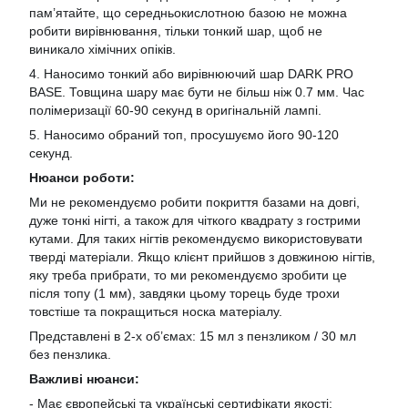
пам’ятайте, що середньокислотною базою не можна
робити вирівнювання, тільки тонкий шар, щоб не
виникало хімічних опіків.
4. Наносимо тонкий або вирівнюючий шар DARK PRO
BASE. Товщина шару має бути не більш ніж 0.7 мм. Час
полімеризації 60-90 секунд в оригінальній лампі.
5. Наносимо обраний топ, просушуємо його 90-120
секунд.
Нюанси роботи:
Ми не рекомендуємо робити покриття базами на довгі,
дуже тонкі нігті, а також для чіткого квадрату з гострими
кутами. Для таких нігтів рекомендуємо використовувати
тверді матеріали. Якщо клієнт прийшов з довжиною нігтів,
яку треба прибрати, то ми рекомендуємо зробити це
після топу (1 мм), завдяки цьому торець буде трохи
товстіше та покращиться носка матеріалу.
Представлені в 2-х об’ємах: 15 мл з пензликом / 30 мл
без пензлика.
Важливі нюанси:
- Має європейські та українські сертифікати якості;