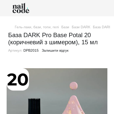
Гель-лаки, бази, топи, гелі
Бази
Бази DARK
База DARK P
База DARK Pro Base Potal 20
(коричневий з шимером), 15 мл
Артикул:
DPB2015
Залишити відгук