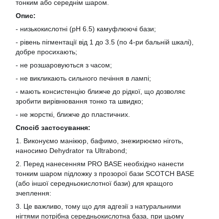
тонким або середнім шаром.
Опис:
- низькокислотні (pH 6.5) камуфлюючі бази;
- рівень пігментації від 1 до 3.5 (по 4-ри бальній шкалі),
добре просихають;
- не розшаровуються з часом;
- не викликають сильного печіння в лампі;
- мають консистенцію ближче до рідкої, що дозволяє
зробити вирівнювання тонко та швидко;
- не жорсткі, ближче до пластичних.
Спосіб застосування:
1. Виконуємо манікюр, бафимо, знежирюємо ніготь,
наносимо Dehydrator та Ultrabond;
2. Перед нанесенням PRO BASE необхідно нанести
тонким шаром підложку з прозорої бази SCOTCH BASE
(або іншої середньокислотної бази) для кращого
зчеплення:
3. Це важливо, тому що для адгезії з натуральними
нігтями потрібна середньокислотна база, при цьому