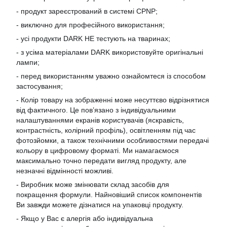
- продукт зареєстрований в системі CPNP;
- виключно для професійного використання;
- усі продукти DARK НЕ тестують на тваринах;
- з усіма матеріалами DARK використовуйте оригінальні
лампи;
- перед використанням уважно ознайомтеся із способом
застосування;
- Колір товару на зображенні може несуттєво відрізнятися
від фактичного. Це пов’язано з індивідуальними
налаштуваннями екранів користувачів (яскравість,
контрастність, колірний профіль), освітленням під час
фотозйомки, а також технічними особливостями передачі
кольору в цифровому форматі. Ми намагаємося
максимально точно передати вигляд продукту, але
незначні відмінності можливі.
- Виробник може змінювати склад засобів для
покращення формули. Найновіший список компонентів
Ви завжди можете дізнатися на упаковці продукту.
- Якщо у Вас є алергія або індивідуальна