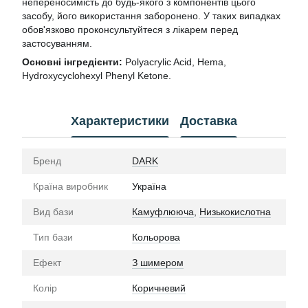
непереносимість до будь-якого з компонентів цього
засобу, його використання заборонено. У таких випадках
обов'язково проконсультуйтеся з лікарем перед
застосуванням.
Основні інгредієнти:
Polyacrylic Acid, Hema,
Hydroxycyclohexyl Phenyl Ketone.
Характеристики
Доставка
Бренд
DARK
Країна виробник
Україна
Вид бази
Камуфлююча
,
Низькокислотна
Тип бази
Кольорова
Ефект
З шимером
Колір
Коричневий