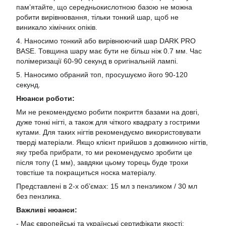
пам’ятайте, що середньокислотною базою не можна
робити вирівнювання, тільки тонкий шар, щоб не
виникало хімічних опіків.
4. Наносимо тонкий або вирівнюючий шар DARK PRO
BASE. Товщина шару має бути не більш ніж 0.7 мм. Час
полімеризації 60-90 секунд в оригінальній лампі.
5. Наносимо обраний топ, просушуємо його 90-120
секунд.
Нюанси роботи:
Ми не рекомендуємо робити покриття базами на довгі,
дуже тонкі нігті, а також для чіткого квадрату з гострими
кутами. Для таких нігтів рекомендуємо використовувати
тверді матеріали. Якщо клієнт прийшов з довжиною нігтів,
яку треба прибрати, то ми рекомендуємо зробити це
після топу (1 мм), завдяки цьому торець буде трохи
товстіше та покращиться носка матеріалу.
Представлені в 2-х об’ємах: 15 мл з пензликом / 30 мл
без пензлика.
Важливі нюанси:
- Має європейські та українські сертифікати якості;