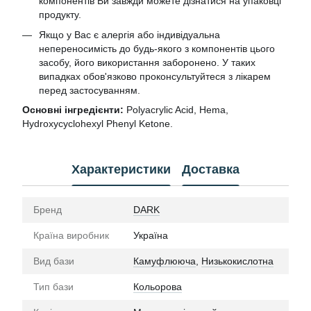
компонентів Ви завжди можете дізнатися на упаковці
продукту.
Якщо у Вас є алергія або індивідуальна
непереносимість до будь-якого з компонентів цього
засобу, його використання заборонено. У таких
випадках обов'язково проконсультуйтеся з лікарем
перед застосуванням.
Основні інгредієнти:
Polyacrylic Acid, Hema,
Hydroxycyclohexyl Phenyl Ketone.
Характеристики
Доставка
Бренд
DARK
Країна виробник
Україна
Вид бази
Камуфлююча
,
Низькокислотна
Тип бази
Кольорова