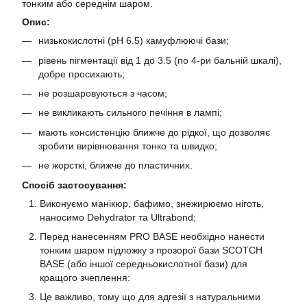
тонким або середнім шаром.
Опис:
низькокислотні (pH 6.5) камуфлюючі бази;
рівень пігментації від 1 до 3.5 (по 4-ри бальній шкалі),
добре просихають;
не розшаровуються з часом;
не викликають сильного печіння в лампі;
мають консистенцію ближче до рідкої, що дозволяє
зробити вирівнювання тонко та швидко;
не жорсткі, ближче до пластичних.
Спосіб застосування:
Виконуємо манікюр, бафимо, знежирюємо ніготь,
наносимо Dehydrator та Ultrabond;
Перед нанесенням PRO BASE необхідно нанести
тонким шаром підложку з прозорої бази SCOTCH
BASE (або іншої середньокислотної бази) для
кращого зчеплення:
Це важливо, тому що для адгезії з натуральними