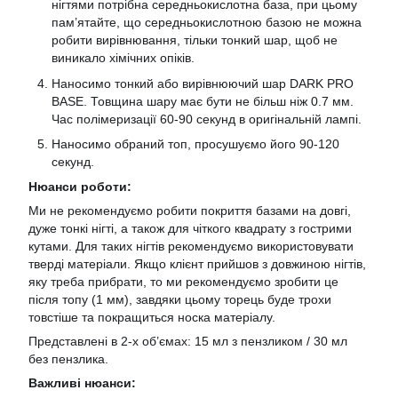
нігтями потрібна середньокислотна база, при цьому
пам’ятайте, що середньокислотною базою не можна
робити вирівнювання, тільки тонкий шар, щоб не
виникало хімічних опіків.
Наносимо тонкий або вирівнюючий шар DARK PRO
BASE. Товщина шару має бути не більш ніж 0.7 мм.
Час полімеризації 60-90 секунд в оригінальній лампі.
Наносимо обраний топ, просушуємо його 90-120
секунд.
Нюанси роботи:
Ми не рекомендуємо робити покриття базами на довгі,
дуже тонкі нігті, а також для чіткого квадрату з гострими
кутами. Для таких нігтів рекомендуємо використовувати
тверді матеріали. Якщо клієнт прийшов з довжиною нігтів,
яку треба прибрати, то ми рекомендуємо зробити це
після топу (1 мм), завдяки цьому торець буде трохи
товстіше та покращиться носка матеріалу.
Представлені в 2-х об’ємах: 15 мл з пензликом / 30 мл
без пензлика.
Важливі нюанси: