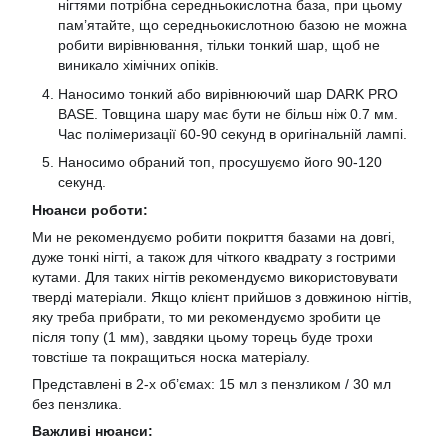
нігтями потрібна середньокислотна база, при цьому
пам’ятайте, що середньокислотною базою не можна
робити вирівнювання, тільки тонкий шар, щоб не
виникало хімічних опіків.
Наносимо тонкий або вирівнюючий шар DARK PRO
BASE. Товщина шару має бути не більш ніж 0.7 мм.
Час полімеризації 60-90 секунд в оригінальній лампі.
Наносимо обраний топ, просушуємо його 90-120
секунд.
Нюанси роботи:
Ми не рекомендуємо робити покриття базами на довгі,
дуже тонкі нігті, а також для чіткого квадрату з гострими
кутами. Для таких нігтів рекомендуємо використовувати
тверді матеріали. Якщо клієнт прийшов з довжиною нігтів,
яку треба прибрати, то ми рекомендуємо зробити це
після топу (1 мм), завдяки цьому торець буде трохи
товстіше та покращиться носка матеріалу.
Представлені в 2-х об’ємах: 15 мл з пензликом / 30 мл
без пензлика.
Важливі нюанси: