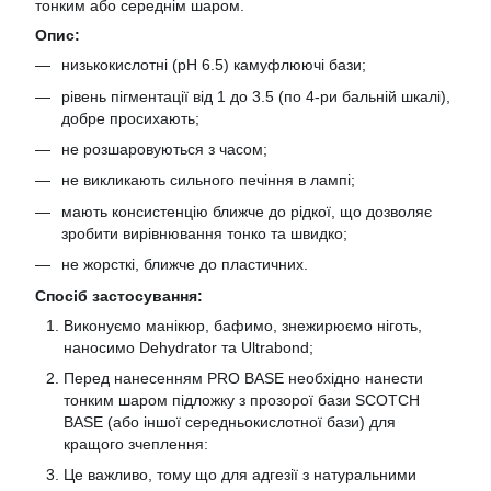
тонким або середнім шаром.
Опис:
низькокислотні (pH 6.5) камуфлюючі бази;
рівень пігментації від 1 до 3.5 (по 4-ри бальній шкалі),
добре просихають;
не розшаровуються з часом;
не викликають сильного печіння в лампі;
мають консистенцію ближче до рідкої, що дозволяє
зробити вирівнювання тонко та швидко;
не жорсткі, ближче до пластичних.
Спосіб застосування:
Виконуємо манікюр, бафимо, знежирюємо ніготь,
наносимо Dehydrator та Ultrabond;
Перед нанесенням PRO BASE необхідно нанести
тонким шаром підложку з прозорої бази SCOTCH
BASE (або іншої середньокислотної бази) для
кращого зчеплення:
Це важливо, тому що для адгезії з натуральними