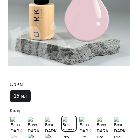
Обʼєм
15 мл
Колір