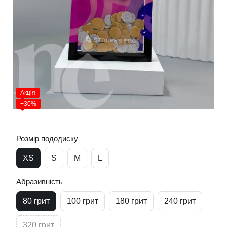
Акція
−30%
Розмір пододиску
XS
S
М
L
Абразивність
80 грит
100 грит
180 грит
240 грит
320 грит