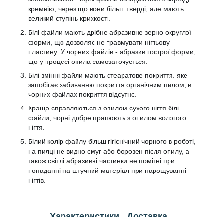
кремнію, через що вони більш тверді, але мають
великий ступінь крихкості.
Білі файли мають дрібне абразивне зерно округлої
форми, що дозволяє не травмувати нігтьову
пластину. У чорних файлів - абразив гострої форми,
що у процесі опила самозаточується.
Білі змінні файли мають стеаратове покриття, яке
запобігає забиванню покриття органічним пилом, в
чорних файлах покриття відсутнє.
Краще справляються з опилом сухого нігтя білі
файли, чорні добре працюють з опилом вологого
нігтя.
Білий колір файлу більш гігієнічний чорного в роботі,
на пилці не видно смуг або борозен після опилу, а
також світлі абразивні частинки не помітні при
попаданні на штучний матеріал при нарощуванні
нігтів.
Характеристики
Доставка