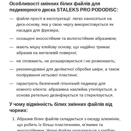
Особливості змінних білих файлів для
педикюрного диска STALEKS PRO PODODISC:
файли прості в експлуатації: легко наносяться на
диск-основу, яка у свою чергу використовується як
насадка для фрезера;
оснащені зносостійким та вологостійким абразивом;
мають міцну клейову основу, що надійно тримає
абразив на металевій поверхні;
не сповзають, не розшаровуються і не розмокають;
рекомендовані для делікатної обробки шкіри, а також
полірування нігтьової пластини;
гарантують безпечний гігієнічний педикюр для
кожного клієнта: абразивна наклейка утилізується, а
основа ретельно дезінфікується та стерилізується.
У чому відмінність білих змінних файлів від
чорних:
Абразив білих файлів складається з оксиду алюмінію,
що робить їх більш пластичними, м'якими та
зносостійкими. Чорні файли складаються з карбіду