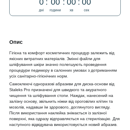
0
00
00
00
дні
години
хв
сек
Опис
Гігієна та комфорт косметичних процедур залежить від
якісних витратних матеріалів. Змінні файли для
шліфування шкіри значно полегшують проведення
процедури педикюру в салонних умовах з дотриманням
усіх санітарно-гігієнічних норм.
Самоклеючі одноразові абразиви для диска-основи від
Staleks Pro призначені для швидкого та акуратного
чищення та шліфування стопи. Наждак, нанесений на
залізну основу, звільнить ніжки від ороговілих клітин та
мозолів, надавши їм здорового, доглянутого вигляду.
Після використання наклейка знімається із залізної
поверхні, яка одразу відправляється на стерилізацію. Для
наступного відвідувача використовується новий абразив.