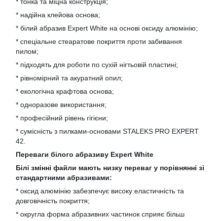
* тонка та міцна конструкція;
* надійна клейова основа;
* білий абразив Expert White на основі оксиду алюмінію;
* спеціальне стеаратове покриття проти забивання
пилом;
* підходять для роботи по сухій нігтьовій пластині;
* рівномірний та акуратний опил;
* екологічна крафтова основа;
* одноразове використання;
* професійний рівень гігієни;
* сумісність з пилками-основами STALEKS PRO EXPERT
42.
Переваги білого абразиву Expert White
Білі змінні файли мають низку переваг у порівнянні зі
стандартними абразивами:
* оксид алюмінію забезпечує високу еластичність та
довговічність покриття;
* округла форма абразивних частинок сприяє більш