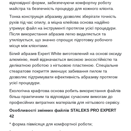
відповідної форми, забезпечуючи комфортну роботу
майстра та безпечність процедур для кожного клієнта.
Тонка конструкція абразиву дозволяє зберігати точність
рухів під час опилу, а міцна клейова основа надійно
утримує файл на інструменті протягом усієї процедури.
Після використання абразив легко видаляється та
утилізується, що значно спрощує підготовку робочого
місця між клієнтами.
Білий абразив Expert White виготовлений на основі оксиду
алюмінію, який відзначається високою зносостійкістю та
делікатною роботою з нігтьовою пластиною. Спеціальне
стеаратове покриття зменшує забивання пилом та
дозволяє підтримувати ефективність абразиву протягом
усієї процедури.
Екологічна крафтова основа робить використання файлів
більш практичним та відповідає сучасним вимогам до
професійних витратних матеріалів для нігтьового сервісу.
Особливості змінних файлів STALEKS PRO EXPERT
42
* форма півмісяця для комфортної роботи;