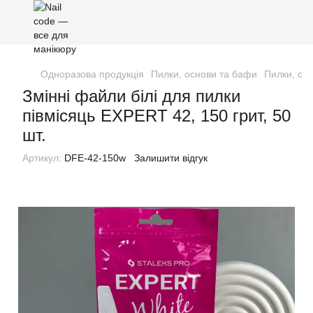
Одноразова продукція
Пилки, основи та бафи
Пилки, ос
Змінні файли білі для пилки
півмісяць EXPERT 42, 150 грит, 50
шт.
Артикул:
DFE-42-150w
Залишити відгук