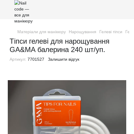
Матеріали для манікюру
Нарощування
Гелеві тіпси
Гел
Тіпси гелеві для нарощування
GA&MA балерина 240 шт/уп.
Артикул:
7701527
Залишити відгук