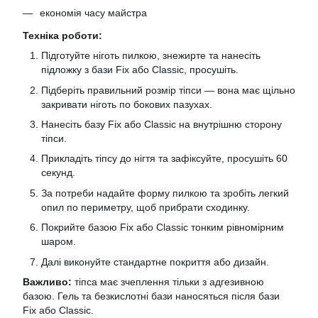
економія часу майстра
Техніка роботи:
Підготуйте ніготь пилкою, знежирте та нанесіть
підложку з бази Fix або Classic, просушіть.
Підберіть правильний розмір тіпси — вона має щільно
закривати ніготь по бокових пазухах.
Нанесіть базу Fix або Classic на внутрішню сторону
тіпси.
Прикладіть тіпсу до нігтя та зафіксуйте, просушіть 60
секунд.
За потреби надайте форму пилкою та зробіть легкий
опил по периметру, щоб прибрати сходинку.
Покрийте базою Fix або Classic тонким рівномірним
шаром.
Далі виконуйте стандартне покриття або дизайн.
Важливо:
тіпса має зчеплення тільки з адгезивною
базою. Гель та безкислотні бази наносяться після бази
Fix або Classic.