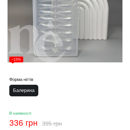
−15%
Форма нігтів
Балерина
В наявності
336 грн
395 грн