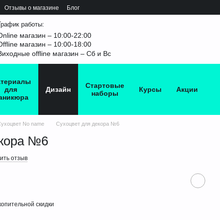
Отзывы о магазине
Блог
График работы:
Online магазин – 10:00-22:00
Offline магазин – 10:00-18:00
Виходные offline магазин – Сб и Вс
териалы
Стартовые
для
Дизайн
Курсы
Акции
наборы
аникюра
ухоцвет No name
Сухоцвет для декора №6
екора №6
ить отзыв
опительной скидки