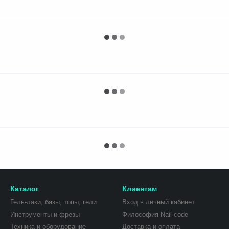
Каталог
Клиентам
Гель-лаки, базы, топы, гели
Вход в личный кабинет
Инструменты и фрезы
Философия Nail сode
Техника и оборудование
Доставка и оплата