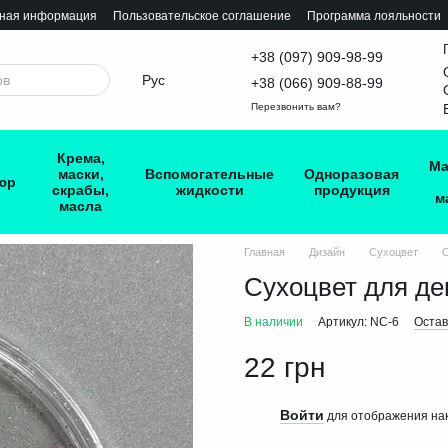
тная информация
Пользовательское соглашение
Программа лояльности
+38 (097) 909-98-99
Рус
+38 (066) 909-88-99
Перезвонить вам?
Крема,
Ма
маски,
Вспомогательные
Одноразовая
юр
скрабы,
жидкости
продукция
м
масла
Главная
Дизайн
Сухоцвет
С
Сухоцвет для д
В наличии
Артикул: NC-6
Остав
22 грн
Войти
%
для отображения нак