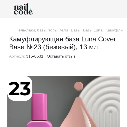
Гель-лаки, базы, топы, гели
Базы
Базы Luna
Камуфлирую
Камуфлирующая база Luna Cover
Base №23 (бежевый), 13 мл
Артикул:
315-0631
Оставить отзыв