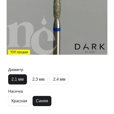
ТОП продаж
Диаметр
2.1 мм
2.3 мм
2.4 мм
Насечка
Красная
Синяя