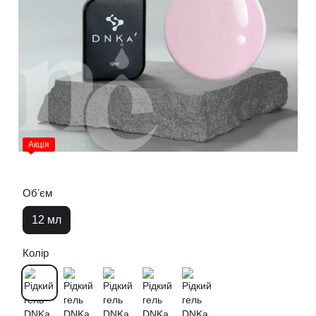
Акція
Обʼєм
12 мл
Колір