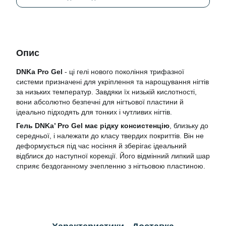
Опис
DNKa Pro Gel
- ці гелі нового покоління трифазної
системи призначені для укріплення та нарощування нігтів
за низьких температур. Завдяки їх низькій кислотності,
вони абсолютно безпечні для нігтьової пластини й
ідеально підходять для тонких і чутливих нігтів.
Гель DNKa’ Pro Gel має рідку консистенцію
, близьку до
середньої, і належати до класу твердих покриттів. Він не
деформується під час носіння й зберігає ідеальний
відблиск до наступної корекції. Його відмінний липкий шар
сприяє бездоганному зчепленню з нігтьовою пластиною.