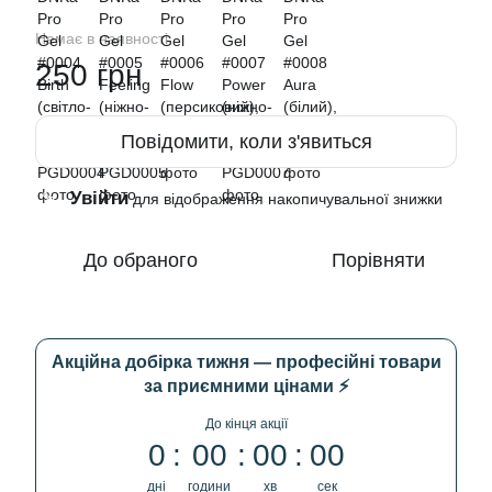
Немає в наявності
250 грн
Повідомити, коли з'явиться
Увійти
%
для відображення накопичувальної знижки
До обраного
Порівняти
Акційна добірка тижня — професійні товари
за приємними цінами ⚡
До кінця акції
0
00
00
00
дні
години
хв
сек