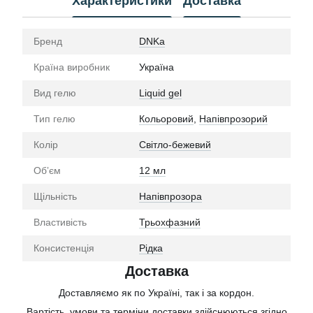
Характеристики
Доставка
Бренд
DNKa
Країна виробник
Україна
Вид гелю
Liquid gel
Тип гелю
Кольоровий
,
Напівпрозорий
Колір
Світло-бежевий
Обʼєм
12 мл
Щільність
Напівпрозора
Властивість
Трьохфазний
Консистенція
Рідка
Доставка
Доставляємо як по Україні, так і за кордон.
Вартість, умови та терміни доставки здійснюються згідно