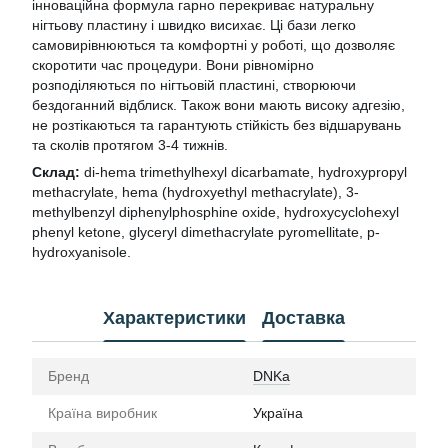
інноваційна формула гарно перекриває натуральну
нігтьову пластину і швидко висихає. Ці бази легко
самовирівнюються та комфортні у роботі, що дозволяє
скоротити час процедури. Вони рівномірно
розподіляються по нігтьовій пластині, створюючи
бездоганний відблиск. Також вони мають високу адгезію,
не розтікаються та гарантують стійкість без відшарувань
та сколів протягом 3-4 тижнів.
Склад:
di-hema trimethylhexyl dicarbamate, hydroxypropyl
methacrylate, hema (hydroxyethyl methacrylate), 3-
methylbenzyl diphenylphosphine oxide, hydroxycyclohexyl
phenyl ketone, glyceryl dimethacrylate pyromellitate, p-
hydroxyanisole.
Характеристики
Доставка
Бренд
DNKa
Країна виробник
Україна