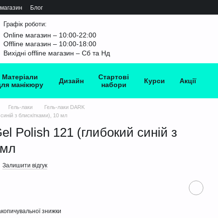
 магазин
Блог
Графік роботи:
Online магазин – 10:00-22:00
Offline магазин – 10:00-18:00
Вихідні offline магазин – Сб та Нд
Матеріали
Стартові
Дизайн
Курси
Акції
для манікюру
набори
Гель-лаки
Гель-лаки DARK
синій з блискітками), 10 мл
l Polish 121 (глибокий синій з
 мл
Залишити відгук
копичувальної знижки