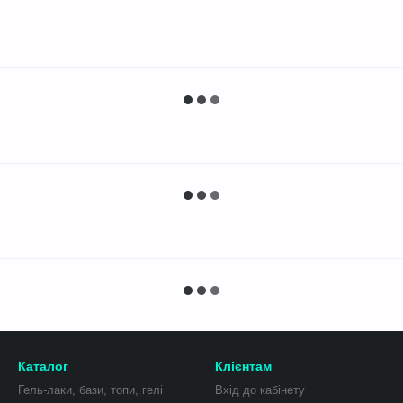
Каталог
Клієнтам
Гель-лаки, бази, топи, гелі
Вхід до кабінету