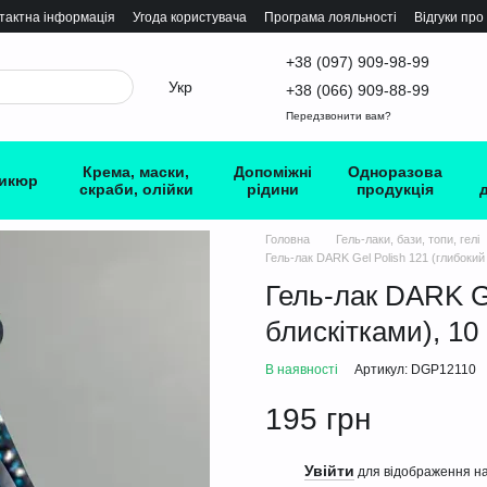
тактна інформація
Угода користувача
Програма лояльності
Відгуки про
+38 (097) 909-98-99
Укр
+38 (066) 909-88-99
Передзвонити вам?
Крема, маски,
Допоміжні
Одноразова
икюр
скраби, олійки
рідини
продукція
Головна
Гель-лаки, бази, топи, гелі
Гель-лак DARK Gel Polish 121 (глибокий 
Гель-лак DARK Ge
блискітками), 10
В наявності
Артикул: DGP12110
195 грн
Увійти
%
для відображення на