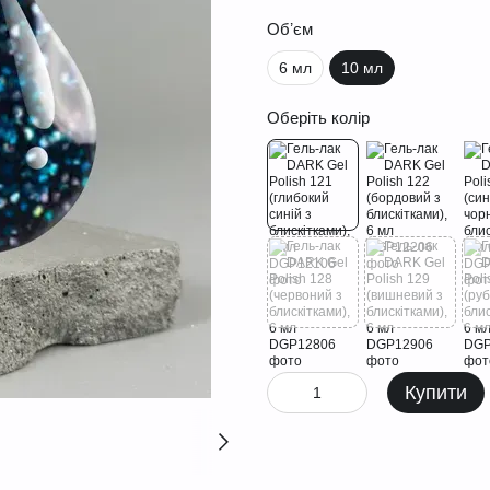
Обʼєм
6 мл
10 мл
Оберіть колір
Купити