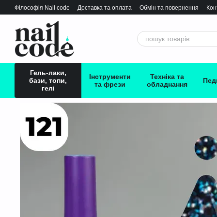
Перейти до основного контенту
Філософія Nail сode
Доставка та оплата
Обмін та повернення
Кон
Гель-лаки,
Інструменти
Техніка та
бази, топи,
Пед
та фрези
обладнання
гелі