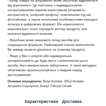
- Колір товару на зображенні може несуттєво відрізнятися
від фактичного. Це пов’язано з індивідуальними
налаштуваннями екранів користувачів (яскравість,
контрастність, колірний профіль), освітленням під час
фотозйомки, а також технічними особливостями передачі
кольору в цифровому форматі. Ми намагаємося
максимально точно передати вигляд продукту, але
незначні відмінності можливі.
- Виробник може змінювати склад засобів для
покращення формули. Найновіший список компонентів
Ви завжди можете дізнатися на упаковці продукту.
- Якщо у Вас є алергія або індивідуальна
непереносимість до будь-якого з компонентів цього
засобу, його використання заборонено. У таких випадках
обов'язково проконсультуйтеся з лікарем перед
застосуванням.
Основні інгредієнти:
Butyl Acetate, Ethyl Acetate,
Acrylates Copolymer, Acetyl Tributyl Citrate.
Характеристики
Доставка