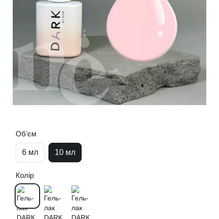
Обʼєм
6 мл
10 мл
Колір