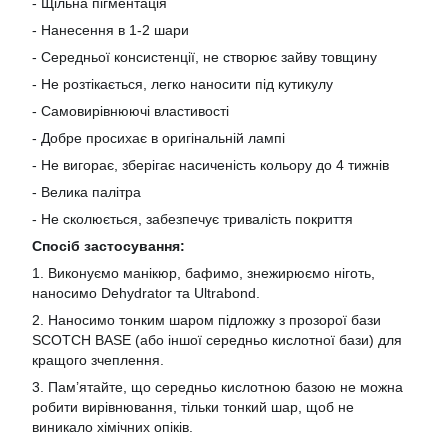
- Щільна пігментація
- Нанесення в 1-2 шари
- Середньої консистенції, не створює зайву товщину
- Не розтікається, легко наносити під кутикулу
- Самовирівнюючі властивості
- Добре просихає в оригінальній лампі
- Не вигорає, зберігає насиченість кольору до 4 тижнів
- Велика палітра
- Не сколюється, забезпечує тривалість покриття
Спосіб застосування:
1. Виконуємо манікюр, бафимо, знежирюємо ніготь,
наносимо Dehydrator та Ultrabond.
2. Наносимо тонким шаром підложку з прозорої бази
SCOTCH BASE (або іншої середньо кислотної бази) для
кращого зчеплення.
3. Пам’ятайте, що середньо кислотною базою не можна
робити вирівнювання, тільки тонкий шар, щоб не
виникало хімічних опіків.