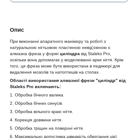
Опис
При виконанні апаратного манікюру та роботі з
натуральною нігтьовою пластиною невід'ємною є
алмазна фреза у формі
циліндра
від Staleks Pro,
оскільки вона допомагає у моделюванні арки нігтя. Крім
того, ця фреза може бути використана в педикюрі для
видалення мозолів та натоптишів на стопах.
Області використання алмазної фрези "циліндр" від
Staleks Pro включають:
1. Обробка бічного валика.
2. Обробка бічних синусів.
3. Обробка вільного краю нігтя.
4. Корекція довжини нігтя.
5. Обробка тріщин на поверхні нігтя.
6. Максимально допустима швидкість обертання цієї