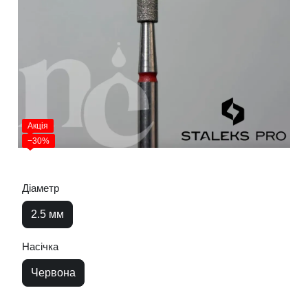
Акція
−30%
Діаметр
2.5 мм
Насічка
Червона