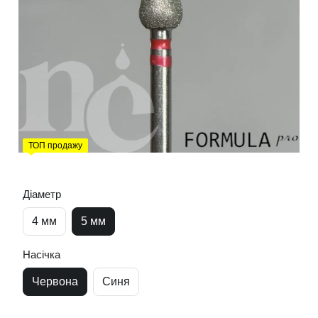
ТОП продажу
Діаметр
4 мм
5 мм
Насічка
Червона
Синя