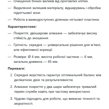
Очищення бічних валиків від ороговілих клітин.
Видалення залишків матеріалу, відшарувань і обробка
піднігтьової зони.
Робота в важкодоступних ділянках нігтьової пластини.
Характеристики:
Покриття: двошарове алмазне — забезпечує високу
стійкість до зношення.
Грітність: середня — універсальне рішення для м’якої,
але ефективної корекції.
Розміри: Ø 4 мм, висота робочої частини — 6 мм,
загальна довжина — 45 мм.
Переваги:
Середня жорсткість гарантує оптимальний баланс між
делікатною дією та результативністю.
Алмазне покриття у два шари забезпечує тривалий
термін служби навіть при частому використанні.
Чудово підходить для роботи, що вимагає точності та
акуратності.