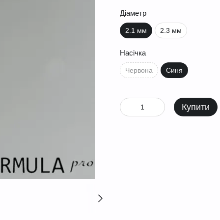
Діаметр
2.1 мм
2.3 мм
Насічка
Червона
Синя
Купити