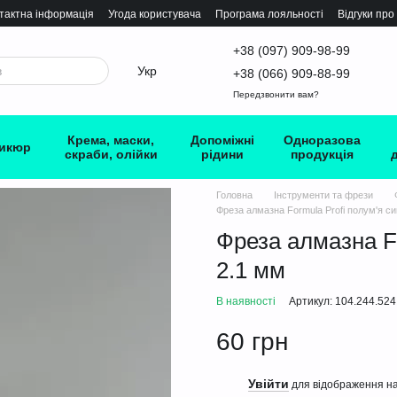
тактна інформація
Угода користувача
Програма лояльності
Відгуки про
+38 (097) 909-98-99
Укр
+38 (066) 909-88-99
Передзвонити вам?
Крема, маски,
Допоміжні
Одноразова
икюр
скраби, олійки
рідини
продукція
Головна
Інструменти та фрези
Фреза алмазна Formula Profi полум'я си
Фреза алмазна Fo
2.1 мм
В наявності
Артикул: 104.244.524
60 грн
Увійти
%
для відображення на