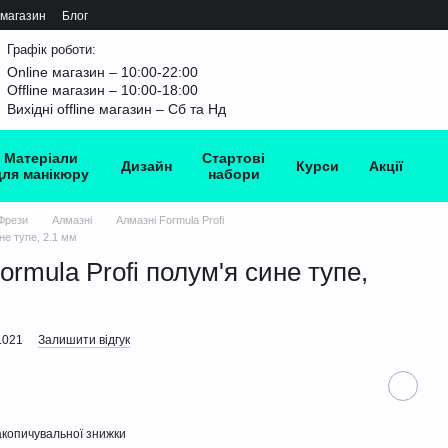
 магазин
Блог
Графік роботи:
Online магазин – 10:00-22:00
Offline магазин – 10:00-18:00
Вихідні offline магазин – Сб та Нд
Матеріали
Стартові
Дизайн
Курси
Акції
для манікюру
набори
Фрези
Алмазні
Алмазні Formula Profi
не тупе, 2.1 мм
rmula Profi полум'я сине тупе,
.021
Залишити відгук
копичувальної знижки