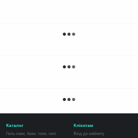
Каталог
Клієнтам
Гель-лаки, бази, топи, гелі
Вхід до кабінету